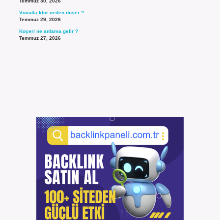
Temmuz 30, 2026
Vücutta klor neden düşer ?
Temmuz 29, 2026
Koçeri ne anlama gelir ?
Temmuz 27, 2026