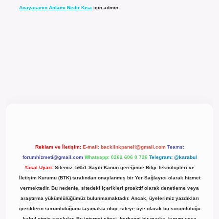
Anayasanın Anlamı Nedir Kısa
için
admin
l giriş
Reklam ve İletişim:
E-mail:
backlinkpaneli@gmail.com
Teams:
forumhizmeti@gmail.com
Whatsapp: 0262 606 0 726
Telegram: @karabul
Yasal Uyarı:
Sitemiz, 5651 Sayılı Kanun gereğince Bilgi Teknolojileri ve
İletişim Kurumu (BTK) tarafından onaylanmış bir Yer Sağlayıcı olarak hizmet
vermektedir. Bu nedenle, sitedeki içerikleri proaktif olarak denetleme veya
araştırma yükümlülüğümüz bulunmamaktadır. Ancak, üyelerimiz yazdıkları
içeriklerin sorumluluğunu taşımakta olup, siteye üye olarak bu sorumluluğu
kabul etmiş sayılırlar. Bu internet sitesi, herhangi bir marka, kurum veya