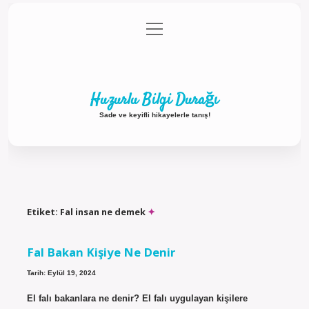
menüyü
Anasayfa
Gizlilik Politikası
Yasal Uyarı
aç
Hakkımızda
Huzurlu Bilgi Durağı
Sade ve keyifli hikayelerle tanış!
Etiket:
Fal insan ne demek
Fal Bakan Kişiye Ne Denir
Tarih: Eylül 19, 2024
El falı bakanlara ne denir? El falı uygulayan kişilere