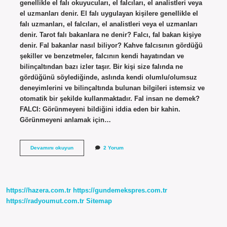
genellikle el falı okuyucuları, el falcıları, el analistleri veya
el uzmanları denir. El falı uygulayan kişilere genellikle el
falı uzmanları, el falcıları, el analistleri veya el uzmanları
denir. Tarot falı bakanlara ne denir? Falcı, fal bakan kişiye
denir. Fal bakanlar nasıl biliyor? Kahve falcısının gördüğü
şekiller ve benzetmeler, falcının kendi hayatından ve
bilinçaltından bazı izler taşır. Bir kişi size falında ne
gördüğünü söylediğinde, aslında kendi olumlu/olumsuz
deneyimlerini ve bilinçaltında bulunan bilgileri istemsiz ve
otomatik bir şekilde kullanmaktadır. Fal insan ne demek?
FALCI: Görünmeyeni bildiğini iddia eden bir kahin.
Görünmeyeni anlamak için…
Fal
Devamını okuyun
2 Yorum
Bakan
Kişiye
Ne
Denir
https://hazera.com.tr
https://gundemekspres.com.tr
https://radyoumut.com.tr
Sitemap