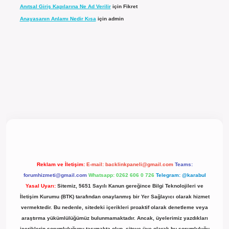
Anıtsal Giriş Kapılarına Ne Ad Verilir
için
Fikret
Anayasanın Anlamı Nedir Kısa
için
admin
l giriş
Reklam ve İletişim:
E-mail:
backlinkpaneli@gmail.com
Teams:
forumhizmeti@gmail.com
Whatsapp: 0262 606 0 726
Telegram: @karabul
Yasal Uyarı:
Sitemiz, 5651 Sayılı Kanun gereğince Bilgi Teknolojileri ve
İletişim Kurumu (BTK) tarafından onaylanmış bir Yer Sağlayıcı olarak hizmet
vermektedir. Bu nedenle, sitedeki içerikleri proaktif olarak denetleme veya
araştırma yükümlülüğümüz bulunmamaktadır. Ancak, üyelerimiz yazdıkları
içeriklerin sorumluluğunu taşımakta olup, siteye üye olarak bu sorumluluğu