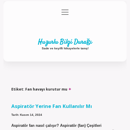
menüyü
Anasayfa
Gizlilik Politikası
Yasal Uyarı
aç
Hakkımızda
Huzurlu Bilgi Durağı
Sade ve keyifli hikayelerle tanış!
Etiket:
Fan havayı kurutur mu
Aspiratör Yerine Fan Kullanılır Mı
Tarih: Kasım 14, 2024
Aspiratör fan nasıl çalışır? Aspiratör (fan) Çeşitleri