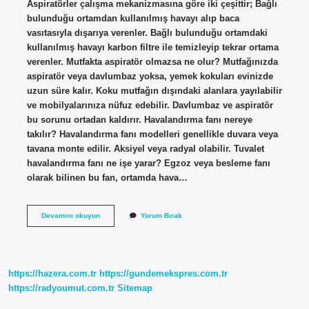
Aspiratörler çalışma mekanizmasına göre iki çeşittir; Bağlı
bulunduğu ortamdan kullanılmış havayı alıp baca
vasıtasıyla dışarıya verenler. Bağlı bulunduğu ortamdaki
kullanılmış havayı karbon filtre ile temizleyip tekrar ortama
verenler. Mutfakta aspiratör olmazsa ne olur? Mutfağınızda
aspiratör veya davlumbaz yoksa, yemek kokuları evinizde
uzun süre kalır. Koku mutfağın dışındaki alanlara yayılabilir
ve mobilyalarınıza nüfuz edebilir. Davlumbaz ve aspiratör
bu sorunu ortadan kaldırır. Havalandırma fanı nereye
takılır? Havalandırma fanı modelleri genellikle duvara veya
tavana monte edilir. Aksiyel veya radyal olabilir. Tuvalet
havalandırma fanı ne işe yarar? Egzoz veya besleme fanı
olarak bilinen bu fan, ortamda hava…
Aspiratör
Devamını okuyun
Yorum Bırak
Yerine
Fan
Kullanılır
Mı
https://hazera.com.tr
https://gundemekspres.com.tr
https://radyoumut.com.tr
Sitemap