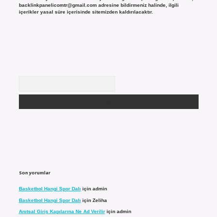
backlinkpanelicomtr@gmail.com
adresine bildirmeniz halinde, ilgili
içerikler yasal süre içerisinde sitemizden kaldırılacaktır.
Arama
Son yorumlar
Basketbol Hangi Spor Dalı
için
admin
Basketbol Hangi Spor Dalı
için
Zeliha
Anıtsal Giriş Kapılarına Ne Ad Verilir
için
admin