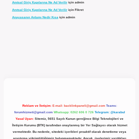
Anıtsal Giriş Kapılarına Ne Ad Verilir
için
admin
Anıtsal Giriş Kapılarına Ne Ad Verilir
için
Fikret
Anayasanın Anlamı Nedir Kısa
için
admin
l giriş
Reklam ve İletişim:
E-mail:
backlinkpaneli@gmail.com
Teams:
forumhizmeti@gmail.com
Whatsapp: 0262 606 0 726
Telegram: @karabul
Yasal Uyarı:
Sitemiz, 5651 Sayılı Kanun gereğince Bilgi Teknolojileri ve
İletişim Kurumu (BTK) tarafından onaylanmış bir Yer Sağlayıcı olarak hizmet
vermektedir. Bu nedenle, sitedeki içerikleri proaktif olarak denetleme veya
araştırma yükümlülüğümüz bulunmamaktadır. Ancak, üyelerimiz yazdıkları