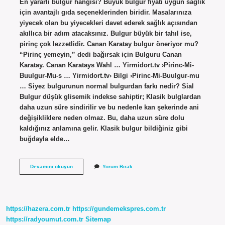
En yararlı bulgur hangisi? Büyük bulgur fiyatı uygun sağlık
için avantajlı gıda seçeneklerinden biridir. Masalarınıza
yiyecek olan bu yiyecekleri davet ederek sağlık açısından
akıllıca bir adım atacaksınız. Bulgur büyük bir tahıl ise,
pirinç çok lezzetlidir. Canan Karatay bulgur öneriyor mu?
“Pirinç yemeyin,” dedi bağırsak için Bulguru Canan
Karatay. Canan Karatays Wahl … Yirmidort.tv ›Pirinc-Mi-
Buulgur-Mu-s … Yirmidort.tv› Bilgi ›Pirinc-Mi-Buulgur-mu
… Siyez bulgurunun normal bulgurdan farkı nedir? Sial
Bulgur düşük glisemik indekse sahiptir; Klasik bulglardan
daha uzun süre sindirilir ve bu nedenle kan şekerinde ani
değişikliklere neden olmaz. Bu, daha uzun süre dolu
kaldığınız anlamına gelir. Klasik bulgur bildiğiniz gibi
buğdayla elde…
En
Devamını okuyun
Yorum Bırak
Sağlıklı
Bulgur
Hangisi
https://hazera.com.tr
https://gundemekspres.com.tr
https://radyoumut.com.tr
Sitemap