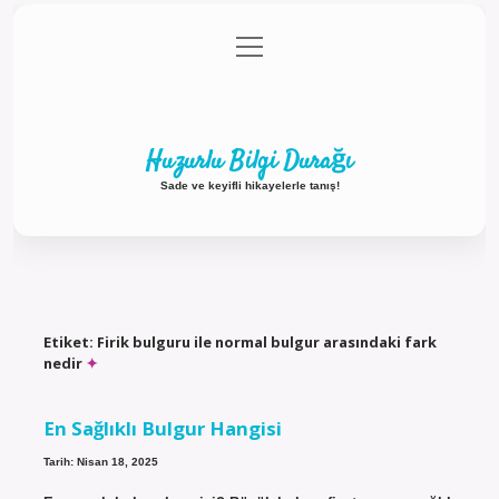
menüyü
Anasayfa
Gizlilik Politikası
Yasal Uyarı
aç
Hakkımızda
Huzurlu Bilgi Durağı
Sade ve keyifli hikayelerle tanış!
Etiket:
Firik bulguru ile normal bulgur arasındaki fark
nedir
En Sağlıklı Bulgur Hangisi
Tarih: Nisan 18, 2025