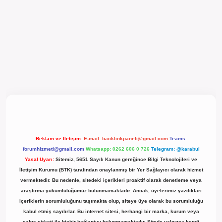
l giriş
Reklam ve İletişim:
E-mail:
backlinkpaneli@gmail.com
Teams:
forumhizmeti@gmail.com
Whatsapp: 0262 606 0 726
Telegram: @karabul
Yasal Uyarı:
Sitemiz, 5651 Sayılı Kanun gereğince Bilgi Teknolojileri ve
İletişim Kurumu (BTK) tarafından onaylanmış bir Yer Sağlayıcı olarak hizmet
vermektedir. Bu nedenle, sitedeki içerikleri proaktif olarak denetleme veya
araştırma yükümlülüğümüz bulunmamaktadır. Ancak, üyelerimiz yazdıkları
içeriklerin sorumluluğunu taşımakta olup, siteye üye olarak bu sorumluluğu
kabul etmiş sayılırlar. Bu internet sitesi, herhangi bir marka, kurum veya
şahıs şirketi ile hiçbir bağlantısı bulunmamaktadır. Sitede yalnızca kendi