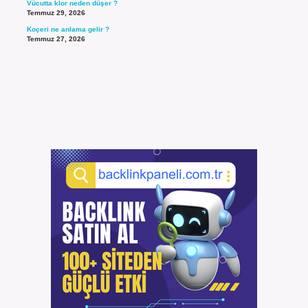
Vücutta klor neden düşer ?
Temmuz 29, 2026
Koçeri ne anlama gelir ?
Temmuz 27, 2026