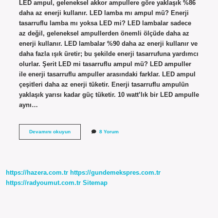
LED ampul, geleneksel akkor ampullere göre yaklaşık %86
daha az enerji kullanır. LED lamba mı ampul mü? Enerji
tasarruflu lamba mı yoksa LED mi? LED lambalar sadece
az değil, geleneksel ampullerden önemli ölçüde daha az
enerji kullanır. LED lambalar %90 daha az enerji kullanır ve
daha fazla ışık üretir; bu şekilde enerji tasarrufuna yardımcı
olurlar. Şerit LED mi tasarruflu ampul mü? LED ampuller
ile enerji tasarruflu ampuller arasındaki farklar. LED ampul
çeşitleri daha az enerji tüketir. Enerji tasarruflu ampulün
yaklaşık yarısı kadar güç tüketir. 10 watt’lık bir LED ampulle
aynı…
Akkor
Devamını okuyun
8 Yorum
Ampul
Mü
Led
Lamba
Mı
https://hazera.com.tr
https://gundemekspres.com.tr
https://radyoumut.com.tr
Sitemap