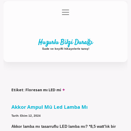
menüyü
Anasayfa
Gizlilik Politikası
Yasal Uyarı
aç
Hakkımızda
Huzurlu Bilgi Durağı
Sade ve keyifli hikayelerle tanış!
Etiket:
Floresan mı LED mi
Akkor Ampul Mü Led Lamba Mı
Tarih: Ekim 12, 2024
Akkor lamba mı tasarruflu LED lamba mı? *8,5 watt’lık bir