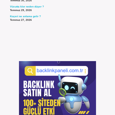
Temmuz 30, 2026
Vücutta klor neden düşer ?
Temmuz 29, 2026
Koçeri ne anlama gelir ?
Temmuz 27, 2026