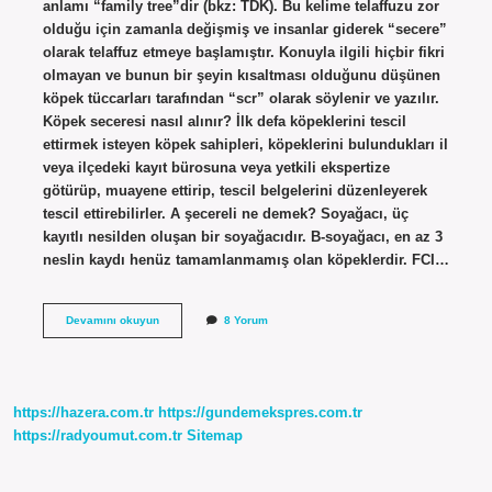
anlamı “family tree”dir (bkz: TDK). Bu kelime telaffuzu zor
olduğu için zamanla değişmiş ve insanlar giderek “secere”
olarak telaffuz etmeye başlamıştır. Konuyla ilgili hiçbir fikri
olmayan ve bunun bir şeyin kısaltması olduğunu düşünen
köpek tüccarları tarafından “scr” olarak söylenir ve yazılır.
Köpek seceresi nasıl alınır? İlk defa köpeklerini tescil
ettirmek isteyen köpek sahipleri, köpeklerini bulundukları il
veya ilçedeki kayıt bürosuna veya yetkili ekspertize
götürüp, muayene ettirip, tescil belgelerini düzenleyerek
tescil ettirebilirler. A şecereli ne demek? Soyağacı, üç
kayıtlı nesilden oluşan bir soyağacıdır. B-soyağacı, en az 3
neslin kaydı henüz tamamlanmamış olan köpeklerdir. FCI…
Secereli
Devamını okuyun
8 Yorum
Köpek
Ne
Demek
https://hazera.com.tr
https://gundemekspres.com.tr
https://radyoumut.com.tr
Sitemap