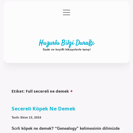
menüyü
Anasayfa
Gizlilik Politikası
Yasal Uyarı
aç
Hakkımızda
Huzurlu Bilgi Durağı
Sade ve keyifli hikayelerle tanış!
Etiket:
Full secereli ne demek
Secereli Köpek Ne Demek
Tarih: Ekim 13, 2024
Scrli köpek ne demek? “Genealogy” kelimesinin dilimizde