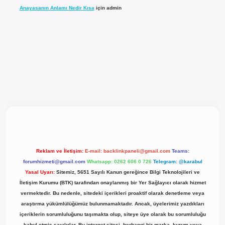
Anayasanın Anlamı Nedir Kısa
için
admin
l giriş
Reklam ve İletişim:
E-mail:
backlinkpaneli@gmail.com
Teams:
forumhizmeti@gmail.com
Whatsapp: 0262 606 0 726
Telegram: @karabul
Yasal Uyarı:
Sitemiz, 5651 Sayılı Kanun gereğince Bilgi Teknolojileri ve
İletişim Kurumu (BTK) tarafından onaylanmış bir Yer Sağlayıcı olarak hizmet
vermektedir. Bu nedenle, sitedeki içerikleri proaktif olarak denetleme veya
araştırma yükümlülüğümüz bulunmamaktadır. Ancak, üyelerimiz yazdıkları
içeriklerin sorumluluğunu taşımakta olup, siteye üye olarak bu sorumluluğu
kabul etmiş sayılırlar. Bu internet sitesi, herhangi bir marka, kurum veya