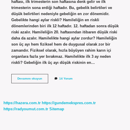
haftası, ilk trimesterin son haftasına denk gelir ve ilk
trimesterin sona erdiği haftadır. Bu, gebelik belirtileri ve
düşük belirtileri nedeniyle gebeliğin en zor dönemidir.
Gebelikte hangi aylar riskli? Hamileliğin en riskli
dönemlerinden biri ilk 12 haftadır. 12. haftadan sonra düşük
riski azalır. Hamileliğin 20. haftasından itibaren düşük riski
daha da azalır. Hamilelikte hangi aylar zordur? Hamileliğin
son üç ayı hem fiziksel hem de duygusal olarak zor bir
zamandır. Fiziksel olarak, hızla büyüyen rahim karın içi
organlara fazla yer bırakmaz. Hamilelikte ilk 3 ay neden
riskli? Gebeliğin ilk üç ayı düşük riskinin en…
Hamileliğin
Devamını okuyun
14 Yorum
Hangi
Ayları
Zor
Geçer
https://hazera.com.tr
https://gundemekspres.com.tr
https://radyoumut.com.tr
Sitemap