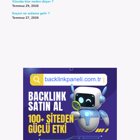
Vücutta klor neden düşer ?
Temmuz 29, 2026
Koçeri ne anlama gelir ?
Temmuz 27, 2026