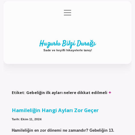
menüyü
Anasayfa
Gizlilik Politikası
Yasal Uyarı
aç
Hakkımızda
Huzurlu Bilgi Durağı
Sade ve keyifli hikayelerle tanış!
Etiket:
Gebeliğin ilk ayları nelere dikkat edilmeli
Hamileliğin Hangi Ayları Zor Geçer
Tarih: Ekim 11, 2024
Hamileliğin en zor dönemi ne zamandır? Gebeliğin 13.