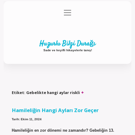
menüyü
Anasayfa
Gizlilik Politikası
Yasal Uyarı
aç
Hakkımızda
Huzurlu Bilgi Durağı
Sade ve keyifli hikayelerle tanış!
Etiket:
Gebelikte hangi aylar riskli
Hamileliğin Hangi Ayları Zor Geçer
Tarih: Ekim 11, 2024
Hamileliğin en zor dönemi ne zamandır? Gebeliğin 13.