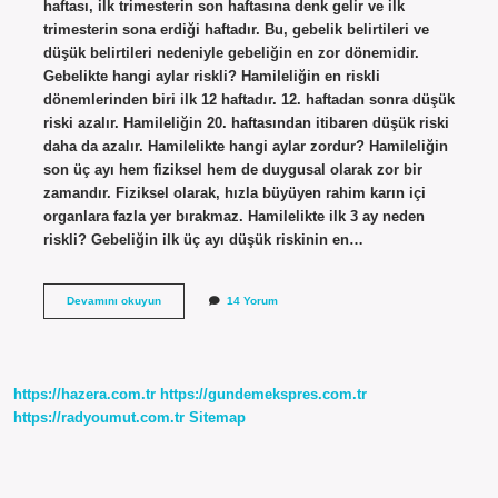
haftası, ilk trimesterin son haftasına denk gelir ve ilk
trimesterin sona erdiği haftadır. Bu, gebelik belirtileri ve
düşük belirtileri nedeniyle gebeliğin en zor dönemidir.
Gebelikte hangi aylar riskli? Hamileliğin en riskli
dönemlerinden biri ilk 12 haftadır. 12. haftadan sonra düşük
riski azalır. Hamileliğin 20. haftasından itibaren düşük riski
daha da azalır. Hamilelikte hangi aylar zordur? Hamileliğin
son üç ayı hem fiziksel hem de duygusal olarak zor bir
zamandır. Fiziksel olarak, hızla büyüyen rahim karın içi
organlara fazla yer bırakmaz. Hamilelikte ilk 3 ay neden
riskli? Gebeliğin ilk üç ayı düşük riskinin en…
Hamileliğin
Devamını okuyun
14 Yorum
Hangi
Ayları
Zor
Geçer
https://hazera.com.tr
https://gundemekspres.com.tr
https://radyoumut.com.tr
Sitemap