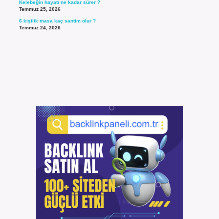
Kelebeğin hayatı ne kadar sürer ?
Temmuz 25, 2026
6 kişilik masa kaç santim olur ?
Temmuz 24, 2026