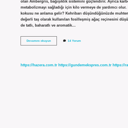
olan Ambergris, bağışıklık sistemini güçlendirir. Ayrıca karbo
metabolizmayı sağladığı için kilo vermeye de yardımcı olur. S
kokusu ne anlama gelir? Kehribarı düşündüğünüzde muhtemele
değerli taş olarak kullanılan fosilleşmiş ağaç reçinesini d
de tatlı, baharatlı ve aromatik…
Amber
Devamını okuyun
14 Yorum
Çiçeği
Anlamı
Nedir
https://hazera.com.tr
https://gundemekspres.com.tr
https://