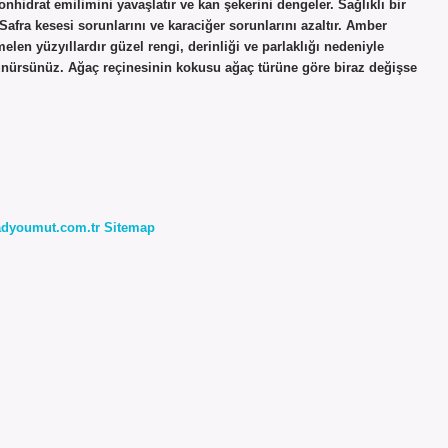
nhidrat emilimini yavaşlatır ve kan şekerini dengeler. Sağlıklı bir
afra kesesi sorunlarını ve karaciğer sorunlarını azaltır. Amber
n yüzyıllardır güzel rengi, derinliği ve parlaklığı nedeniyle
üşünürsünüz. Ağaç reçinesinin kokusu ağaç türüne göre biraz değişse
radyoumut.com.tr
Sitemap