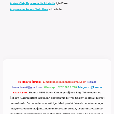
Anıtsal Giriş Kapılarına Ne Ad Verilir
için
Fikret
Anayasanın Anlamı Nedir Kısa
için
admin
ncel giriş
Reklam ve İletişim:
E-mail:
backlinkpaneli@gmail.com
Teams:
forumhizmeti@gmail.com
Whatsapp: 0262 606 0 726
Telegram: @karabul
Yasal Uyarı:
Sitemiz, 5651 Sayılı Kanun gereğince Bilgi Teknolojileri ve
İletişim Kurumu (BTK) tarafından onaylanmış bir Yer Sağlayıcı olarak hizmet
vermektedir. Bu nedenle, sitedeki içerikleri proaktif olarak denetleme veya
araştırma yükümlülüğümüz bulunmamaktadır. Ancak, üyelerimiz yazdıkları
içeriklerin sorumluluğunu taşımakta olup, siteye üye olarak bu sorumluluğu