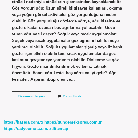
sinüzit nedeniyle sinüslerin şişmesinden kaynaklanabilir.
Göz yorgunluğu: Uzun süreli bilgisayar kullanımı, okuma
veya yoğun görsel aktiviteler göz yorgunluğuna neden
olabilir. Göz yorgunluğu gözlerde ağrıya, ağrı hissine ve
gözlere kadar uzanan baş ağrılarına yol açabilir. Göze
vuran ağrı nasıl geçer? Soğuk veya sıcak uygulamalar:
Soğuk veya sıcak uygulamalar göz ağrısını hafifletmeye
yardımcı olabilir. Soğuk uygulamalar şişmiş veya iltihaplı
gözler için etkili olabilirken, sıcak uygulamalar da göz
kaslarını gevşetmeye yardımcı olabilir. Dinlenme ve göz
hijyeni: Gözlerinizi dinlendirmek ve temiz tutmak
önemlidir. Hangi ağrı kesici baş ağrısına iyi gelir? Ağrı
kesiciler: Aspirin, ibuprofen ve…
Göze
Devamını okuyun
Yorum Bırak
Vuran
Baş
Ağrısına
Ne
Iyi
https://hazera.com.tr
https://gundemekspres.com.tr
Gelir
https://radyoumut.com.tr
Sitemap