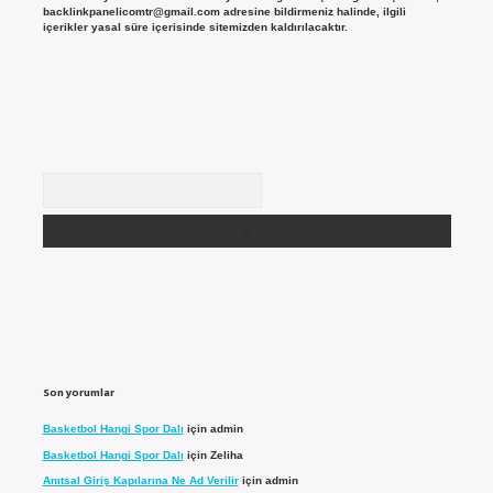
backlinkpanelicomtr@gmail.com
adresine bildirmeniz halinde, ilgili
içerikler yasal süre içerisinde sitemizden kaldırılacaktır.
Arama
Son yorumlar
Basketbol Hangi Spor Dalı
için
admin
Basketbol Hangi Spor Dalı
için
Zeliha
Anıtsal Giriş Kapılarına Ne Ad Verilir
için
admin