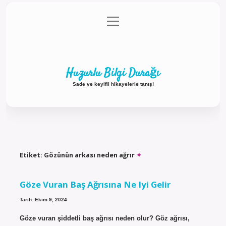
menüyü
Anasayfa
Gizlilik Politikası
Yasal Uyarı
aç
Hakkımızda
Huzurlu Bilgi Durağı
Sade ve keyifli hikayelerle tanış!
Etiket:
Gözünün arkası neden ağrır
Göze Vuran Baş Ağrısına Ne Iyi Gelir
Tarih: Ekim 9, 2024
Göze vuran şiddetli baş ağrısı neden olur? Göz ağrısı,