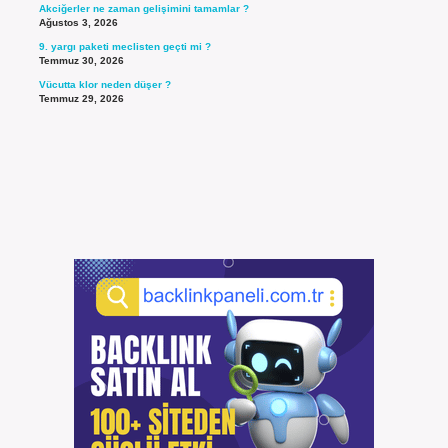
Akciğerler ne zaman gelişimini tamamlar ?
Ağustos 3, 2026
9. yargı paketi meclisten geçti mi ?
Temmuz 30, 2026
Vücutta klor neden düşer ?
Temmuz 29, 2026