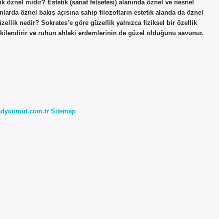
ik öznel midir? Estetik (sanat felsefesi) alanında öznel ve nesnel
anlarda öznel bakış açısına sahip filozofların estetik alanda da öznel
zellik nedir? Sokrates’e göre güzellik yalnızca fiziksel bir özellik
işkilendirir ve ruhun ahlaki erdemlerinin de güzel olduğunu savunur.
radyoumut.com.tr
Sitemap