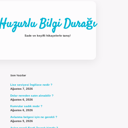
Huzurlu Bilgi Durağı
Sade ve keyifli hikayelerle tanış!
Sidebar
ilbet güncel giriş
Son Yazılar
Lise seviyesi İngilizce nedir ?
Ağustos 7, 2026
Dolar nereden satın alınabilir ?
Ağustos 6, 2026
Kumrular sadık mıdır ?
Ağustos 6, 2026
Avlanma belgesi için ne gerekli ?
Ağustos 5, 2026
Aslen nereli Ferdi Zeyrek kimdir ?