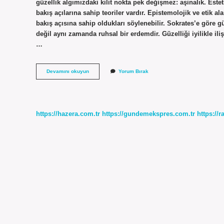
güzellik algımızdaki kilit nokta pek değişmez: aşinalık. Estet
bakış açılarına sahip teoriler vardır. Epistemolojik ve etik al
bakış açısına sahip oldukları söylenebilir. Sokrates’e göre gü
değil aynı zamanda ruhsal bir erdemdir. Güzelliği iyilikle il
…
Güzellik
Devamını okuyun
Yorum Bırak
Öznel
Midir
https://hazera.com.tr
https://gundemekspres.com.tr
https://