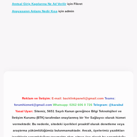
Anıtsal Giriş Kapılarına Ne Ad Verilir
için
Fikret
Anayasanın Anlamı Nedir Kısa
için
admin
l giriş
Reklam ve İletişim:
E-mail:
backlinkpaneli@gmail.com
Teams:
forumhizmeti@gmail.com
Whatsapp: 0262 606 0 726
Telegram: @karabul
Yasal Uyarı:
Sitemiz, 5651 Sayılı Kanun gereğince Bilgi Teknolojileri ve
İletişim Kurumu (BTK) tarafından onaylanmış bir Yer Sağlayıcı olarak hizmet
vermektedir. Bu nedenle, sitedeki içerikleri proaktif olarak denetleme veya
araştırma yükümlülüğümüz bulunmamaktadır. Ancak, üyelerimiz yazdıkları
içeriklerin sorumluluğunu taşımakta olup, siteye üye olarak bu sorumluluğu