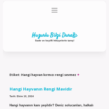
menüyü
Anasayfa
Gizlilik Politikası
Yasal Uyarı
aç
Hakkımızda
Huzurlu Bilgi Durağı
Sade ve keyifli hikayelerle tanış!
Etiket:
Hangi hayvan kırmızı rengi sevmez
Hangi Hayvanın Rengi Mavidir
Tarih: Ekim 10, 2024
Hangi hayvanın kanı yeşildir? Deniz solucanları, halkalı