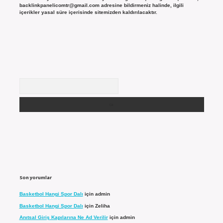
backlinkpanelicomtr@gmail.com
adresine bildirmeniz halinde, ilgili
içerikler yasal süre içerisinde sitemizden kaldırılacaktır.
Arama
Son yorumlar
Basketbol Hangi Spor Dalı
için
admin
Basketbol Hangi Spor Dalı
için
Zeliha
Anıtsal Giriş Kapılarına Ne Ad Verilir
için
admin