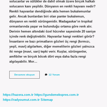
solucanlar ve sülükler de dahil olmak üzere birçok halkalı
solucanın kanı yeşildir. Dünyanın en renkli hayvanı nedir?
Renkli hayvanlar dendiğinde akla hemen bukalemunlar
gelir. Ancak bunlardan biri olan panter bukalemun,
dünyanın en renkli sürüngenidir. Madagaskar’ın tropikal
ormanlarında yaşar ve bulunduğu ortama göre renk alır.
Derinin hemen altındaki özel hücreler sayesinde 20 saniye
içinde renk değiştirebilir. Hayvanlar hangi renkleri görür?
İnsanların ve bazı primatların gözleri üç rengi (kırmızı,
yeşil, mavi) algılarken, diğer memelilerin gözleri yalnızca
iki renge (mavi, sarı) tepki verir. Kuşlar, sürüngenler,
amfibiler ve birçok böcek dört veya daha fazla rengi
algılayabilir. Mor…
Hangi
Devamını okuyun
12 Yorum
Hayvanın
Rengi
Mavidir
https://hazera.com.tr
https://gundemekspres.com.tr
https://radyoumut.com.tr
Sitemap