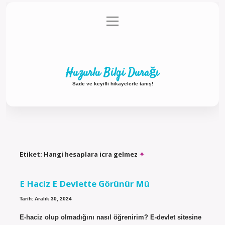
menüyü
Anasayfa
Gizlilik Politikası
Yasal Uyarı
aç
Hakkımızda
Huzurlu Bilgi Durağı
Sade ve keyifli hikayelerle tanış!
Etiket:
Hangi hesaplara icra gelmez
E Haciz E Devlette Görünür Mü
Tarih: Aralık 30, 2024
E-haciz olup olmadığını nasıl öğrenirim? E-devlet sitesine