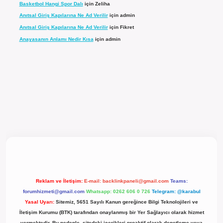
Basketbol Hangi Spor Dalı
için
Zeliha
Anıtsal Giriş Kapılarına Ne Ad Verilir
için
admin
Anıtsal Giriş Kapılarına Ne Ad Verilir
için
Fikret
Anayasanın Anlamı Nedir Kısa
için
admin
l giriş
Reklam ve İletişim:
E-mail:
backlinkpaneli@gmail.com
Teams:
forumhizmeti@gmail.com
Whatsapp: 0262 606 0 726
Telegram: @karabul
Yasal Uyarı:
Sitemiz, 5651 Sayılı Kanun gereğince Bilgi Teknolojileri ve
İletişim Kurumu (BTK) tarafından onaylanmış bir Yer Sağlayıcı olarak hizmet
vermektedir. Bu nedenle, sitedeki içerikleri proaktif olarak denetleme veya