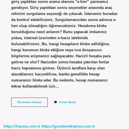
giriş yaptıktan sonra arama alanına “e-lien” yazmamız
gerekiyor. Giriş yaptıktan sonra seçenekler arasında araç
rehinini sorgulama seçeneği de çıkacak. İsterseniz buradan
da kontrol edebilirsiniz. Sorgulamanızdan sonra adınıza e-
lien olup olmadığını öğreneceksiniz. Hesabıma bloke
konulduğunu nasıl anlarım? Bunu yapacak imkanınız
yoksa, internet üzerinden e-haciz talebinde
bulunabilirsiniz. Bu, hangi hesapların bloke edildiğine,
hangi kurumun bloke ettiğine veya icra dosyanızın
bilgilerine erişmenizi sağlayacaktır. Hacizli hesaba para
gelirse ne olur? Hacizden sonra hesaba yatırılan fonlar
haciz kapsamına girmez. Üçüncü taraflara karşı olan
alacaklarınız haczedilirse, banka genellikle hesap
numaranızı bloke eder. Bu nedenle, hesap numaranızı
tekrar kullanabilmek için…
E
Devamını okuyun
Yorum Bırak
Haciz
E
Devlette
Görünür
Mü
https://hazera.com.tr
https://gundemekspres.com.tr