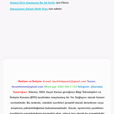
Anıtsal Giriş Kapılarına Ne Ad Verilir
için
Fikret
Anayasanın Anlamı Nedir Kısa
için
admin
l giriş
Reklam ve İletişim:
E-mail:
backlinkpaneli@gmail.com
Teams:
forumhizmeti@gmail.com
Whatsapp: 0262 606 0 726
Telegram: @karabul
Yasal Uyarı:
Sitemiz, 5651 Sayılı Kanun gereğince Bilgi Teknolojileri ve
İletişim Kurumu (BTK) tarafından onaylanmış bir Yer Sağlayıcı olarak hizmet
vermektedir. Bu nedenle, sitedeki içerikleri proaktif olarak denetleme veya
araştırma yükümlülüğümüz bulunmamaktadır. Ancak, üyelerimiz yazdıkları
içeriklerin sorumluluğunu taşımakta olup, siteye üye olarak bu sorumluluğu