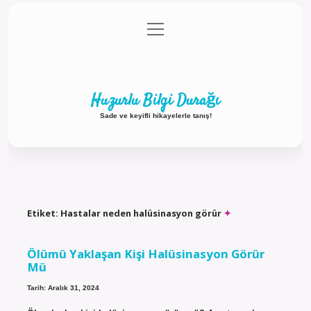
menüyü
Anasayfa
Gizlilik Politikası
Yasal Uyarı
aç
Hakkımızda
Huzurlu Bilgi Durağı
Sade ve keyifli hikayelerle tanış!
Etiket:
Hastalar neden halüsinasyon görür
Ölümü Yaklaşan Kişi Halüsinasyon Görür
Mü
Tarih: Aralık 31, 2024