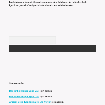
backlinkpanelicomtr@gmail.com
adresine bildirmeniz halinde, ilgili
içerikler yasal süre içerisinde sitemizden kaldırılacaktır.
Arama
Son yorumlar
Basketbol Hangi Spor Dalı
için
admin
Basketbol Hangi Spor Dalı
için
Zeliha
Anıtsal Giriş Kapılarına Ne Ad Verilir
için
admin