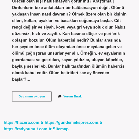
Ölecek olan kişi halüsinasyon görür mü? Araştırma |
Dirilenlerin bize anlattıkları bir halüsinasyon değil. Ölümü
yaklaşan insan nasıl davranır? Ölmek üzere olan bir kişinin
elleri, kolları, ayakları ve bacakları soğumaya başlar. Cilt
rengi değişir ve siyah, koyu veya gri veya soluk olur. Nabız
düzensiz, hızlı ve zayıftır. Kan basıncı düşer ve periferik
dolaşım bozulur. Ölüm habercisi nedir? Bunlar arasında
her şeyden önce ölüm olayından önce meydana gelen ve
ölümü çağrıştıran unsurlar yer alır. Örneğin, ev eşyalarının
gıcırdaması ve gıcırtıları, kayan yıldızlar, uluyan köpekler,
baykuş sesleri vb. Bunlar halk tarafından ölümün habercisi
olarak kabul edilir. Ölüm belirtileri kaç ay önceden
başlar?…
Ölümü
Devamını okuyun
Yorum Bırak
Yaklaşan
Kişi
Halüsinasyon
Görür
Mü
https://hazera.com.tr
https://gundemekspres.com.tr
https://radyoumut.com.tr
Sitemap