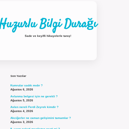
Huzurlu Bilgi Durağı
Sade ve keyifli hikayelerle tanış!
Sidebar
ilbet güncel giriş
Son Yazılar
Kumrular sadık mıdır ?
Ağustos 6, 2026
Avlanma belgesi için ne gerekli ?
Ağustos 5, 2026
Aslen nereli Ferdi Zeyrek kimdir ?
Ağustos 4, 2026
Akciğerler ne zaman gelişimini tamamlar ?
Ağustos 3, 2026
9. yargı paketi meclisten geçti mi ?