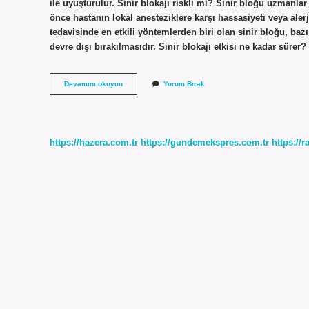
ile uyuşturulur. Sinir blokajı riskli mi? Sinir bloğu uzmanla
önce hastanın lokal anesteziklere karşı hassasiyeti veya alerj
tedavisinde en etkili yöntemlerden biri olan sinir bloğu, bazı 
devre dışı bırakılmasıdır. Sinir blokajı etkisi ne kadar süre
Sinir
Devamını okuyun
Yorum Bırak
Blokajı
Nasıl
Yapılır
https://hazera.com.tr
https://gundemekspres.com.tr
https://