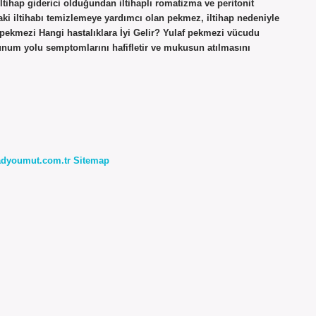
tihap giderici olduğundan iltihaplı romatizma ve peritonit
taki iltihabı temizlemeye yardımcı olan pekmez, iltihap nedeniyle
z pekmezi Hangi hastalıklara İyi Gelir? Yulaf pekmezi vücudu
olunum yolu semptomlarını hafifletir ve mukusun atılmasını
radyoumut.com.tr
Sitemap