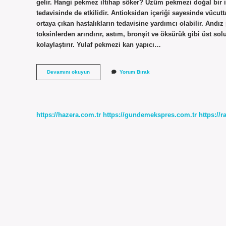
gelir. Hangi pekmez iltihap söker? Üzüm pekmezi doğal bir il
tedavisinde de etkilidir. Antioksidan içeriği sayesinde vücut
ortaya çıkan hastalıkların tedavisine yardımcı olabilir. Andı
toksinlerden arındırır, astım, bronşit ve öksürük gibi üst s
kolaylaştırır. Yulaf pekmezi kan yapıcı…
Andız
Devamını okuyun
Yorum Bırak
Pekmezi
Iltihap
Söker
Mi
https://hazera.com.tr
https://gundemekspres.com.tr
https://