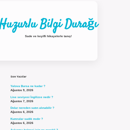
Huzurlu Bilgi Durağı
Sade ve keyifli hikayelerle tanış!
Sidebar
ilbet güncel giriş
Son Yazılar
Yalova Bursa ne kadar ?
Ağustos 9, 2026
Lise seviyesi İngilizce nedir ?
Ağustos 7, 2026
Dolar nereden satın alınabilir ?
Ağustos 6, 2026
Kumrular sadık mıdır ?
Ağustos 6, 2026
Avlanma belgesi için ne gerekli ?