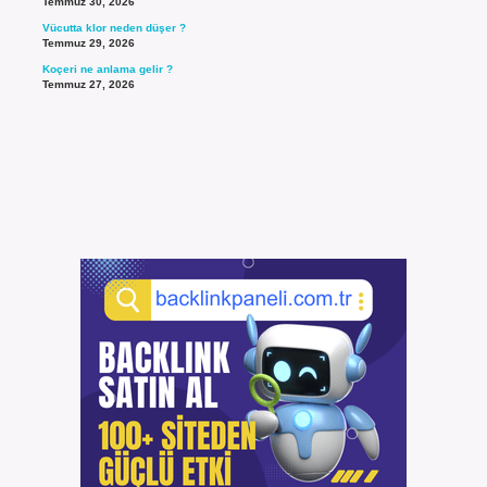
Temmuz 30, 2026
Vücutta klor neden düşer ?
Temmuz 29, 2026
Koçeri ne anlama gelir ?
Temmuz 27, 2026