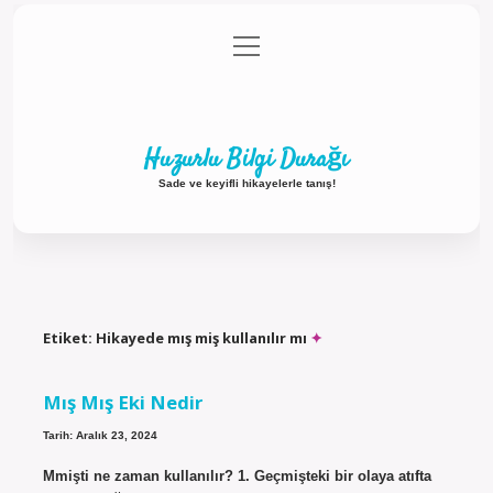
menüyü
Anasayfa
Gizlilik Politikası
Yasal Uyarı
aç
Hakkımızda
Huzurlu Bilgi Durağı
Sade ve keyifli hikayelerle tanış!
Etiket:
Hikayede mış miş kullanılır mı
Mış Mış Eki Nedir
Tarih: Aralık 23, 2024
Mmişti ne zaman kullanılır? 1. Geçmişteki bir olaya atıfta