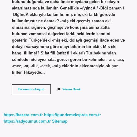
bulunulduğunda ve daha önce meydana gelen bir olayın
aktarılmasında kullanılır. Genellikle –(y)IncA / -DIğI zaman /
-DIğIndA ekleriyle kullanılır. mış miş eki farklı görevde
kullanılmıştır ne demek? -miş eki geçmiş zaman eki
olmasına rağmen, geçmişe ve konuşma anına atıfta
bulunan zamansal değerleri farklı şekillerde kendini
gösterir. Türkçe’deki -miş eki, dolaylı geçmişi ifade eden ve
dolaylı varsayımına göre olayı bildiren bir ektir. Miş eki
hangi fiilimsi? Sıfat fiil (sıfat fiil ekleri) Tür bakımından
cümlede niteleyici sıfat görevi gören bu kelimeler, -an, -ası,
-mez, -ar, -dik, -ecek, -miş eklerinin eklenmesiyle oluşur.
fiiller. Hikayede…
Mış
Devamını okuyun
Yorum Bırak
Mış
Eki
Nedir
https://hazera.com.tr
https://gundemekspres.com.tr
https://radyoumut.com.tr
Sitemap