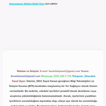
Anayasanın Anlamı Nedir Kısa
için
admin
l giriş
Reklam ve İletişim:
E-mail:
backlinkpaneli@gmail.com
Teams:
forumhizmeti@gmail.com
Whatsapp: 0262 606 0 726
Telegram: @karabul
Yasal Uyarı:
Sitemiz, 5651 Sayılı Kanun gereğince Bilgi Teknolojileri ve
İletişim Kurumu (BTK) tarafından onaylanmış bir Yer Sağlayıcı olarak hizmet
vermektedir. Bu nedenle, sitedeki içerikleri proaktif olarak denetleme veya
araştırma yükümlülüğümüz bulunmamaktadır. Ancak, üyelerimiz yazdıkları
içeriklerin sorumluluğunu taşımakta olup, siteye üye olarak bu sorumluluğu
kabul etmiş sayılırlar. Bu internet sitesi, herhangi bir marka, kurum veya