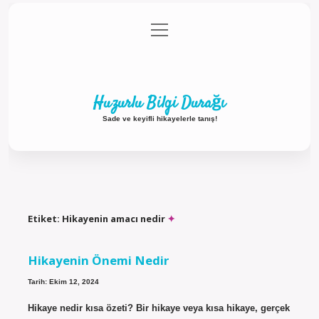
menüyü
Anasayfa
Gizlilik Politikası
Yasal Uyarı
aç
Hakkımızda
Huzurlu Bilgi Durağı
Sade ve keyifli hikayelerle tanış!
Etiket:
Hikayenin amacı nedir
Hikayenin Önemi Nedir
Tarih: Ekim 12, 2024
Hikaye nedir kısa özeti? Bir hikaye veya kısa hikaye, gerçek