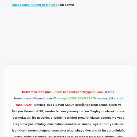
Anayasanın Anlamı Nedir Kısa
için
admin
cel giriş
Reklam ve İletişim:
E-mail:
backlinkpaneli@gmail.com
Teams:
forumhizmeti@gmail.com
Whatsapp: 0262 606 0 726
Telegram: @karabul
Yasal Uyarı:
Sitemiz, 5651 Sayılı Kanun gereğince Bilgi Teknolojileri ve
İletişim Kurumu (BTK) tarafından onaylanmış bir Yer Sağlayıcı olarak hizmet
vermektedir. Bu nedenle, sitedeki içerikleri proaktif olarak denetleme veya
araştırma yükümlülüğümüz bulunmamaktadır. Ancak, üyelerimiz yazdıkları
içeriklerin sorumluluğunu taşımakta olup, siteye üye olarak bu sorumluluğu
kabul etmiş sayılırlar. Bu internet sitesi, herhangi bir marka, kurum veya