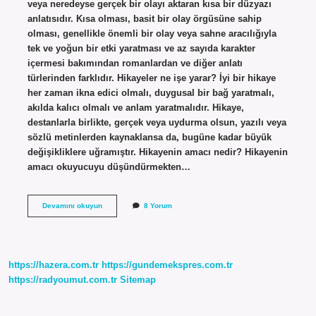
veya neredeyse gerçek bir olayı aktaran kısa bir düzyazı
anlatısıdır. Kısa olması, basit bir olay örgüsüne sahip
olması, genellikle önemli bir olay veya sahne aracılığıyla
tek ve yoğun bir etki yaratması ve az sayıda karakter
içermesi bakımından romanlardan ve diğer anlatı
türlerinden farklıdır. Hikayeler ne işe yarar? İyi bir hikaye
her zaman ikna edici olmalı, duygusal bir bağ yaratmalı,
akılda kalıcı olmalı ve anlam yaratmalıdır. Hikaye,
destanlarla birlikte, gerçek veya uydurma olsun, yazılı veya
sözlü metinlerden kaynaklansa da, bugüne kadar büyük
değişikliklere uğramıştır. Hikayenin amacı nedir? Hikayenin
amacı okuyucuyu düşündürmekten…
Hikayenin
Devamını okuyun
8 Yorum
Önemi
Nedir
https://hazera.com.tr
https://gundemekspres.com.tr
https://radyoumut.com.tr
Sitemap