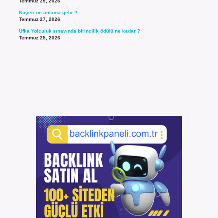
Temmuz 29, 2026
Koçeri ne anlama gelir ?
Temmuz 27, 2026
Ufka Yolculuk sınavında birincilik ödülü ne kadar ?
Temmuz 25, 2026