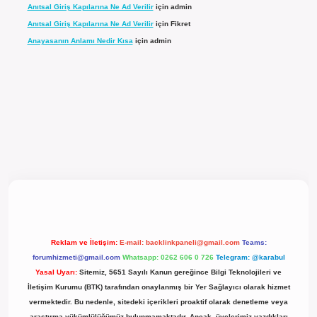
Anıtsal Giriş Kapılarına Ne Ad Verilir
için
admin
Anıtsal Giriş Kapılarına Ne Ad Verilir
için
Fikret
Anayasanın Anlamı Nedir Kısa
için
admin
l giriş
Reklam ve İletişim:
E-mail:
backlinkpaneli@gmail.com
Teams:
forumhizmeti@gmail.com
Whatsapp: 0262 606 0 726
Telegram: @karabul
Yasal Uyarı:
Sitemiz, 5651 Sayılı Kanun gereğince Bilgi Teknolojileri ve
İletişim Kurumu (BTK) tarafından onaylanmış bir Yer Sağlayıcı olarak hizmet
vermektedir. Bu nedenle, sitedeki içerikleri proaktif olarak denetleme veya
araştırma yükümlülüğümüz bulunmamaktadır. Ancak, üyelerimiz yazdıkları