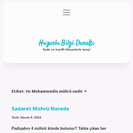
menüyü
Anasayfa
Gizlilik Politikası
Yasal Uyarı
aç
Hakkımızda
Huzurlu Bilgi Durağı
Sade ve keyifli hikayelerle tanış!
Etiket:
Hz Muhammedin mührü nedir
Sadaret Mührü Nerede
Tarih: Kasım 9, 2024
Padişahın 4 mührü kimde bulunur? Tahta çıkan her