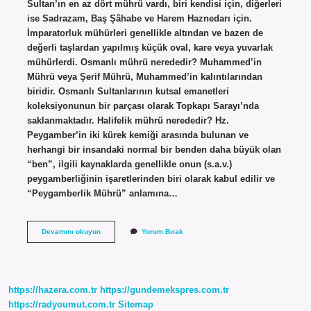
Sultan’ın en az dört mührü vardı, biri kendisi için, diğerleri
ise Sadrazam, Baş Şâhabe ve Harem Haznedarı için.
İmparatorluk mühürleri genellikle altından ve bazen de
değerli taşlardan yapılmış küçük oval, kare veya yuvarlak
mühürlerdi. Osmanlı mührü nerededir? Muhammed’in
Mührü veya Şerif Mührü, Muhammed’in kalıntılarından
biridir. Osmanlı Sultanlarının kutsal emanetleri
koleksiyonunun bir parçası olarak Topkapı Sarayı’nda
saklanmaktadır. Halifelik mührü nerededir? Hz.
Peygamber’in iki kürek kemiği arasında bulunan ve
herhangi bir insandaki normal bir benden daha büyük olan
“ben”, ilgili kaynaklarda genellikle onun (s.a.v.)
peygamberliğinin işaretlerinden biri olarak kabul edilir ve
“Peygamberlik Mührü” anlamına…
Sadaret
Devamını okuyun
Yorum Bırak
Mührü
Nerede
https://hazera.com.tr
https://gundemekspres.com.tr
https://radyoumut.com.tr
Sitemap