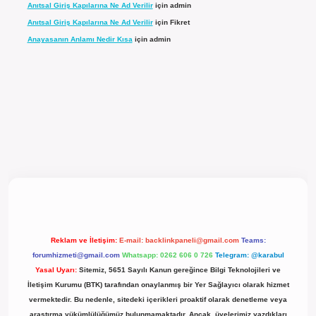
Anıtsal Giriş Kapılarına Ne Ad Verilir
için
admin
Anıtsal Giriş Kapılarına Ne Ad Verilir
için
Fikret
Anayasanın Anlamı Nedir Kısa
için
admin
l giriş
Reklam ve İletişim:
E-mail:
backlinkpaneli@gmail.com
Teams:
forumhizmeti@gmail.com
Whatsapp: 0262 606 0 726
Telegram: @karabul
Yasal Uyarı:
Sitemiz, 5651 Sayılı Kanun gereğince Bilgi Teknolojileri ve
İletişim Kurumu (BTK) tarafından onaylanmış bir Yer Sağlayıcı olarak hizmet
vermektedir. Bu nedenle, sitedeki içerikleri proaktif olarak denetleme veya
araştırma yükümlülüğümüz bulunmamaktadır. Ancak, üyelerimiz yazdıkları