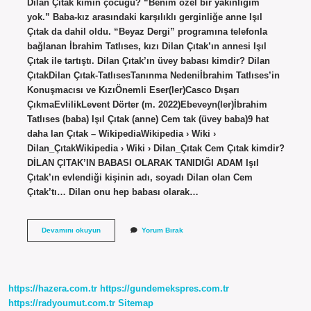
Dilan Çıtak kimin çocuğu? “Benim özel bir yakınlığım
yok.” Baba-kız arasındaki karşılıklı gerginliğe anne Işıl
Çıtak da dahil oldu. “Beyaz Dergi” programına telefonla
bağlanan İbrahim Tatlıses, kızı Dilan Çıtak’ın annesi Işıl
Çıtak ile tartıştı. Dilan Çıtak’ın üvey babası kimdir? Dilan
ÇıtakDilan Çıtak-TatlısesTanınma Nedeniİbrahim Tatlıses’in
Konuşmacısı ve KızıÖnemli Eser(ler)Casco Dışarı
ÇıkmaEvlilikLevent Dörter (m. 2022)Ebeveyn(ler)İbrahim
Tatlıses (baba) Işıl Çıtak (anne) Cem tak (üvey baba)9 hat
daha lan Çıtak – WikipediaWikipedia › Wiki ›
Dilan_ÇıtakWikipedia › Wiki › Dilan_Çıtak Cem Çıtak kimdir?
DİLAN ÇITAK’IN BABASI OLARAK TANIDIĞI ADAM Işıl
Çıtak’ın evlendiği kişinin adı, soyadı Dilan olan Cem
Çıtak’tı… Dilan onu hep babası olarak…
Cem
Devamını okuyun
Yorum Bırak
Çıtak
Kimdir
https://hazera.com.tr
https://gundemekspres.com.tr
https://radyoumut.com.tr
Sitemap