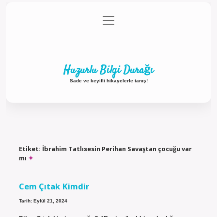
menüyü
Anasayfa
Gizlilik Politikası
Yasal Uyarı
aç
Hakkımızda
Huzurlu Bilgi Durağı
Sade ve keyifli hikayelerle tanış!
Etiket:
İbrahim Tatlısesin Perihan Savaştan çocuğu var
mı
Cem Çıtak Kimdir
Tarih: Eylül 21, 2024