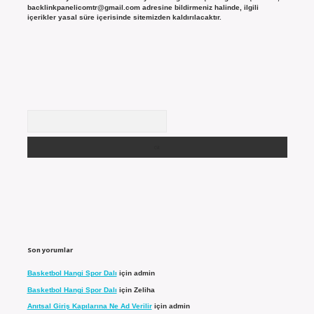
backlinkpanelicomtr@gmail.com
adresine bildirmeniz halinde, ilgili
içerikler yasal süre içerisinde sitemizden kaldırılacaktır.
Arama
Son yorumlar
Basketbol Hangi Spor Dalı
için
admin
Basketbol Hangi Spor Dalı
için
Zeliha
Anıtsal Giriş Kapılarına Ne Ad Verilir
için
admin