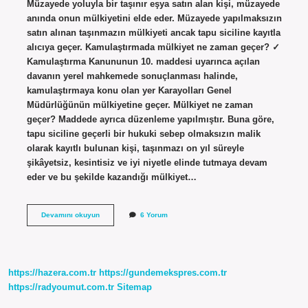
Müzayede yoluyla bir taşınır eşya satın alan kişi, müzayede
anında onun mülkiyetini elde eder. Müzayede yapılmaksızın
satın alınan taşınmazın mülkiyeti ancak tapu siciline kayıtla
alıcıya geçer. Kamulaştırmada mülkiyet ne zaman geçer? ✓
Kamulaştırma Kanununun 10. maddesi uyarınca açılan
davanın yerel mahkemede sonuçlanması halinde,
kamulaştırmaya konu olan yer Karayolları Genel
Müdürlüğünün mülkiyetine geçer. Mülkiyet ne zaman
geçer? Maddede ayrıca düzenleme yapılmıştır. Buna göre,
tapu siciline geçerli bir hukuki sebep olmaksızın malik
olarak kayıtlı bulunan kişi, taşınmazı on yıl süreyle
şikâyetsiz, kesintisiz ve iyi niyetle elinde tutmaya devam
eder ve bu şekilde kazandığı mülkiyet…
Açık
Devamını okuyun
6 Yorum
Arttırmada
Mülkiyet
Ne
Zaman
Geçer
https://hazera.com.tr
https://gundemekspres.com.tr
https://radyoumut.com.tr
Sitemap