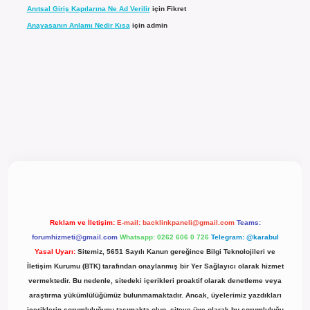
Anıtsal Giriş Kapılarına Ne Ad Verilir
için
Fikret
Anayasanın Anlamı Nedir Kısa
için
admin
el giriş
Reklam ve İletişim:
E-mail:
backlinkpaneli@gmail.com
Teams:
forumhizmeti@gmail.com
Whatsapp: 0262 606 0 726
Telegram: @karabul
Yasal Uyarı:
Sitemiz, 5651 Sayılı Kanun gereğince Bilgi Teknolojileri ve
İletişim Kurumu (BTK) tarafından onaylanmış bir Yer Sağlayıcı olarak hizmet
vermektedir. Bu nedenle, sitedeki içerikleri proaktif olarak denetleme veya
araştırma yükümlülüğümüz bulunmamaktadır. Ancak, üyelerimiz yazdıkları
içeriklerin sorumluluğunu taşımakta olup, siteye üye olarak bu sorumluluğu