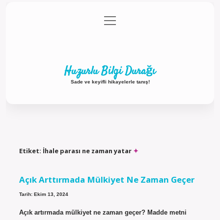
menüyü
Anasayfa
Gizlilik Politikası
Yasal Uyarı
aç
Hakkımızda
Huzurlu Bilgi Durağı
Sade ve keyifli hikayelerle tanış!
Etiket:
İhale parası ne zaman yatar
Açık Arttırmada Mülkiyet Ne Zaman Geçer
Tarih: Ekim 13, 2024
Açık artırmada mülkiyet ne zaman geçer? Madde metni