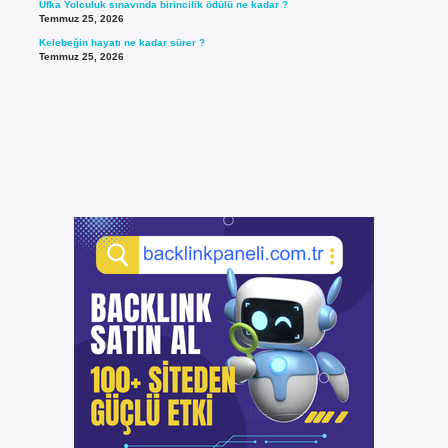
Ufka Yolculuk sınavında birincilik ödülü ne kadar ?
Temmuz 25, 2026
Kelebeğin hayatı ne kadar sürer ?
Temmuz 25, 2026