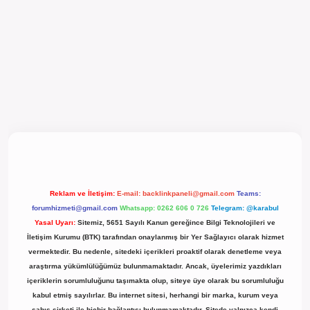
güncel giriş
Reklam ve İletişim:
E-mail:
backlinkpaneli@gmail.com
Teams:
forumhizmeti@gmail.com
Whatsapp: 0262 606 0 726
Telegram: @karabul
Yasal Uyarı:
Sitemiz, 5651 Sayılı Kanun gereğince Bilgi Teknolojileri ve
İletişim Kurumu (BTK) tarafından onaylanmış bir Yer Sağlayıcı olarak hizmet
vermektedir. Bu nedenle, sitedeki içerikleri proaktif olarak denetleme veya
araştırma yükümlülüğümüz bulunmamaktadır. Ancak, üyelerimiz yazdıkları
içeriklerin sorumluluğunu taşımakta olup, siteye üye olarak bu sorumluluğu
kabul etmiş sayılırlar. Bu internet sitesi, herhangi bir marka, kurum veya
şahıs şirketi ile hiçbir bağlantısı bulunmamaktadır. Sitede yalnızca kendi