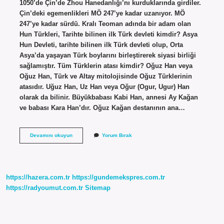
1050’de Çin’de Zhou Hanedanlığı’nı kurduklarında girdiler.
Çin’deki egemenlikleri MÖ 247’ye kadar uzanıyor. MÖ
247’ye kadar sürdü. Kralı Teoman adında bir adam olan
Hun Türkleri, Tarihte bilinen ilk Türk devleti kimdir? Asya
Hun Devleti, tarihte bilinen ilk Türk devleti olup, Orta
Asya’da yaşayan Türk boylarını birleştirerek siyasi birliği
sağlamıştır. Tüm Türklerin atası kimdir? Oğuz Han veya
Oğuz Han, Türk ve Altay mitolojisinde Oğuz Türklerinin
atasıdır. Uğuz Han, Uz Han veya Oğur (Ogur, Ugur) Han
olarak da bilinir. Büyükbabası Kabi Han, annesi Ay Kağan
ve babası Kara Han’dır. Oğuz Kağan destanının ana…
Dünyada
Devamını okuyun
Yorum Bırak
Ilk
Türkler
Kimdir
https://hazera.com.tr
https://gundemekspres.com.tr
https://radyoumut.com.tr
Sitemap