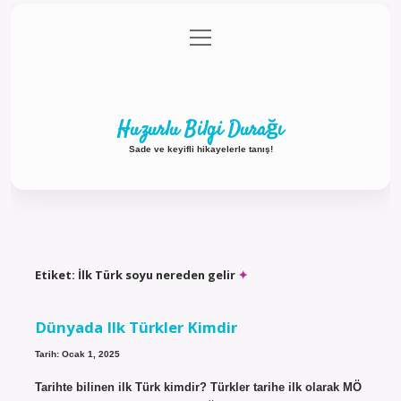
menüyü
Anasayfa
Gizlilik Politikası
Yasal Uyarı
aç
Hakkımızda
Huzurlu Bilgi Durağı
Sade ve keyifli hikayelerle tanış!
Etiket:
İlk Türk soyu nereden gelir
Dünyada Ilk Türkler Kimdir
Tarih: Ocak 1, 2025
Tarihte bilinen ilk Türk kimdir? Türkler tarihe ilk olarak MÖ