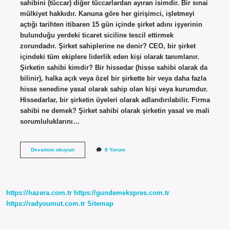
sahibini (tüccar) diğer tüccarlardan ayıran isimdir. Bir sınai
mülkiyet hakkıdır. Kanuna göre her girişimci, işletmeyi
açtığı tarihten itibaren 15 gün içinde şirket adını işyerinin
bulunduğu yerdeki ticaret siciline tescil ettirmek
zorundadır. Şirket sahiplerine ne denir? CEO, bir şirket
içindeki tüm ekiplere liderlik eden kişi olarak tanımlanır.
Şirketin sahibi kimdir? Bir hissedar (hisse sahibi olarak da
bilinir), halka açık veya özel bir şirkette bir veya daha fazla
hisse senedine yasal olarak sahip olan kişi veya kurumdur.
Hissedarlar, bir şirketin üyeleri olarak adlandırılabilir. Firma
sahibi ne demek? Şirket sahibi olarak şirketin yasal ve mali
sorumluluklarını…
Bir
Devamını okuyun
8 Yorum
Şirketin
Sahibine
Ne
Denir
https://hazera.com.tr
https://gundemekspres.com.tr
https://radyoumut.com.tr
Sitemap