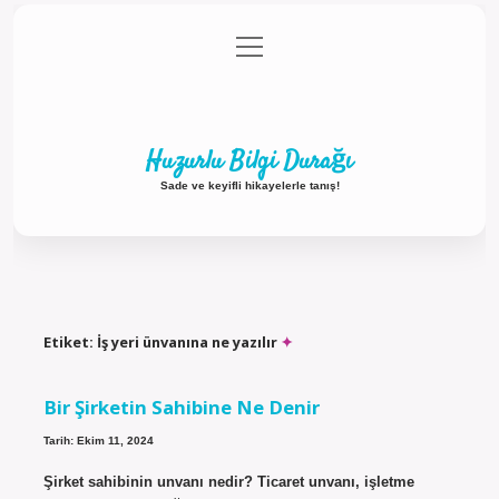
menüyü
Anasayfa
Gizlilik Politikası
Yasal Uyarı
aç
Hakkımızda
Huzurlu Bilgi Durağı
Sade ve keyifli hikayelerle tanış!
Etiket:
İş yeri ünvanına ne yazılır
Bir Şirketin Sahibine Ne Denir
Tarih: Ekim 11, 2024
Şirket sahibinin unvanı nedir? Ticaret unvanı, işletme