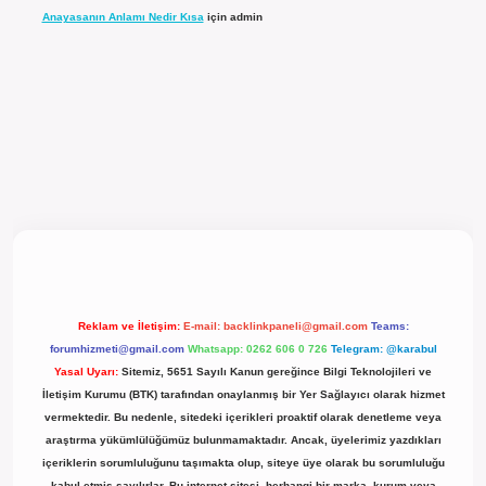
Anayasanın Anlamı Nedir Kısa
için
admin
el giriş
Reklam ve İletişim:
E-mail:
backlinkpaneli@gmail.com
Teams:
forumhizmeti@gmail.com
Whatsapp: 0262 606 0 726
Telegram: @karabul
Yasal Uyarı:
Sitemiz, 5651 Sayılı Kanun gereğince Bilgi Teknolojileri ve
İletişim Kurumu (BTK) tarafından onaylanmış bir Yer Sağlayıcı olarak hizmet
vermektedir. Bu nedenle, sitedeki içerikleri proaktif olarak denetleme veya
araştırma yükümlülüğümüz bulunmamaktadır. Ancak, üyelerimiz yazdıkları
içeriklerin sorumluluğunu taşımakta olup, siteye üye olarak bu sorumluluğu
kabul etmiş sayılırlar. Bu internet sitesi, herhangi bir marka, kurum veya