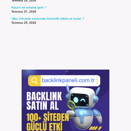
Temmuz 29, 2026
Koçeri ne anlama gelir ?
Temmuz 27, 2026
Ufka Yolculuk sınavında birincilik ödülü ne kadar ?
Temmuz 25, 2026