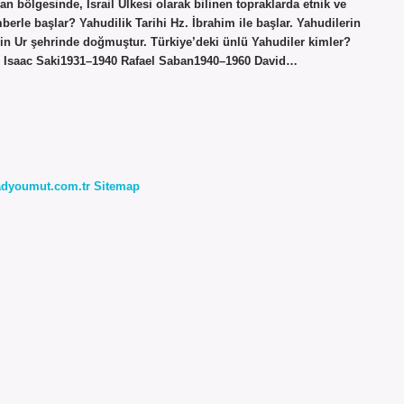
an bölgesinde, İsrail Ülkesi olarak bilinen topraklarda etnik ve
berle başlar? Yahudilik Tarihi Hz. İbrahim ile başlar. Yahudilerin
erin Ur şehrinde doğmuştur. Türkiye’deki ünlü Yahudiler kimler?
m Isaac Saki1931–1940 Rafael Saban1940–1960 David…
radyoumut.com.tr
Sitemap