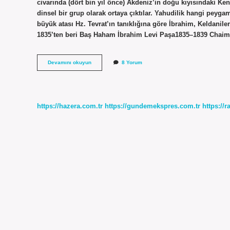
civarında (dört bin yıl önce) Akdeniz’in doğu kıyısındaki Ken
dinsel bir grup olarak ortaya çıktılar. Yahudilik hangi peygam
büyük atası Hz. Tevrat’ın tanıklığına göre İbrahim, Keldanil
1835’ten beri Baş Haham İbrahim Levi Paşa1835–1839 Chai
Yahudilik
Devamını okuyun
8 Yorum
Ne
Kadar
Eski
https://hazera.com.tr
https://gundemekspres.com.tr
https://