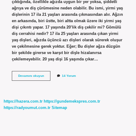
çıktığında, özellikle ağızda uygun bir yer yoksa, şiddetli
ağrıya ve diş çürümesine neden olabilir. Bu ismi, yirmi yaş
dişlerinin 17 ila 21 yaşları arasında çıkmasından alır. Ağzın
en arkasında, biri üstte, biri altta olmak üzere iki yirmi yaş
dişi çıkıntı yapar. 17 yaşında 20’lik diş çekilir mi? Gömülü
diş cerrahisi nedir? 17 ila 25 yaşları arasında çıkan yirmi
yaş dişleri, ağızda üçüncü azı dişleri olarak sürerek oluşur
ve çekilmesine gerek yoktur. Eğer; Bu dişler ağza düzgün
bir şekilde girerse ve karşıt bir dişle hizalanırsa
çekilemeyebilir. 20 yaş dişi 16 yaşında çıkar…
17
Devamını okuyun
14 Yorum
Yaşında
20
Lik
Diş
Çıkar
https://hazera.com.tr
https://gundemekspres.com.tr
Mı
https://radyoumut.com.tr
Sitemap