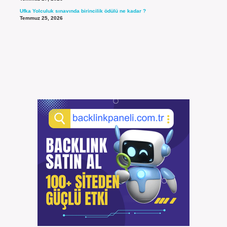
Ufka Yolculuk sınavında birincilik ödülü ne kadar ?
Temmuz 25, 2026