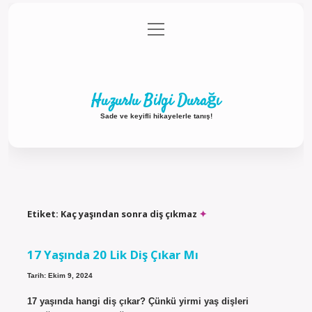
menüyü
Anasayfa
Gizlilik Politikası
Yasal Uyarı
aç
Hakkımızda
Huzurlu Bilgi Durağı
Sade ve keyifli hikayelerle tanış!
Etiket:
Kaç yaşından sonra diş çıkmaz
17 Yaşında 20 Lik Diş Çıkar Mı
Tarih: Ekim 9, 2024
17 yaşında hangi diş çıkar? Çünkü yirmi yaş dişleri