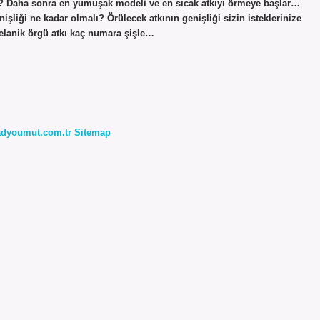
lı? Daha sonra en yumuşak modeli ve en sıcak atkıyı örmeye başlar…
şliği ne kadar olmalı? Örülecek atkının genişliği sizin isteklerinize
Selanik örgü atkı kaç numara şişle…
radyoumut.com.tr
Sitemap