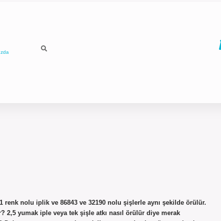
ızda
81 renk nolu iplik ve 86843 ve 32190 nolu şişlerle aynı şekilde örülür.
ır? 2,5 yumak iple veya tek şişle atkı nasıl örülür diye merak