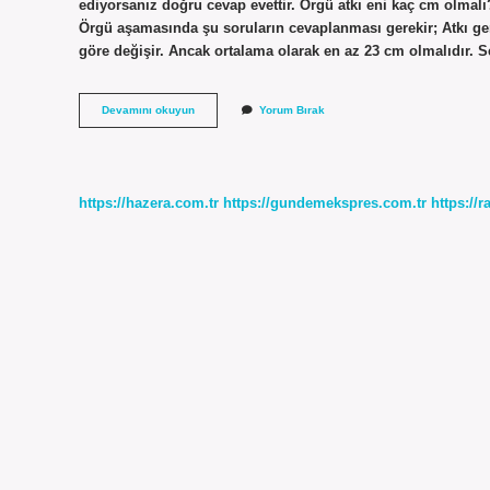
ediyorsanız doğru cevap evettir. Örgü atkı eni kaç cm olma
Örgü aşamasında şu soruların cevaplanması gerekir; Atkı geni
göre değişir. Ancak ortalama olarak en az 23 cm olmalıdır. 
Atkı
Devamını okuyun
Yorum Bırak
Için
Kaç
Numara
Şiş
https://hazera.com.tr
https://gundemekspres.com.tr
https://