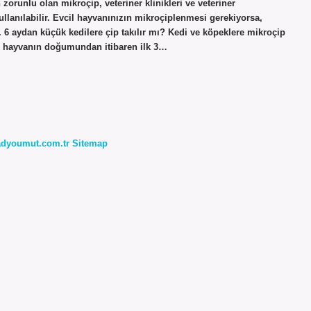
n zorunlu olan mikroçip, veteriner klinikleri ve veteriner
kullanılabilir. Evcil hayvanınızın mikroçiplenmesi gerekiyorsa,
iz. 6 aydan küçük kedilere çip takılır mı? Kedi ve köpeklere mikroçip
il hayvanın doğumundan itibaren ilk 3…
radyoumut.com.tr
Sitemap