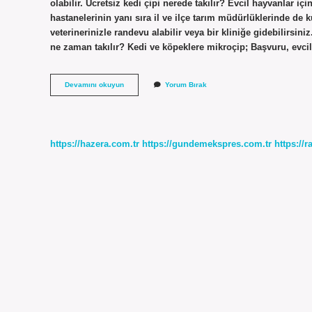
olabilir. Ücretsiz kedi çipi nerede takılır? Evcil hayvanlar içi
hastanelerinin yanı sıra il ve ilçe tarım müdürlüklerinde de 
veterinerinizle randevu alabilir veya bir kliniğe gidebilirsin
ne zaman takılır? Kedi ve köpeklere mikroçip; Başvuru, evc
Kediye
Devamını okuyun
Yorum Bırak
Çip
Takmak
Ne
Kadar
https://hazera.com.tr
https://gundemekspres.com.tr
https://