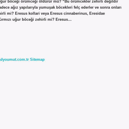
 Uğur böceği örümceği öldürür mü? “Bu örümcekler zehirli değildir
adece ağız yapılarıyla yumuşak böcekleri felç ederler ve sonra onları
hirli mi? Eresus kollari veya Eresus cinnaberinus, Eresidae
 Kırmızı uğur böceği zehirli mi? Eresus…
radyoumut.com.tr
Sitemap