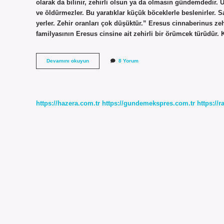
olarak da bilinir, zehirli olsun ya da olmasın gündemdedir.
ve öldürmezler. Bu yaratıklar küçük böceklerle beslenirler. S
yerler. Zehir oranları çok düşüktür.” Eresus cinnaberinus ze
familyasının Eresus cinsine ait zehirli bir örümcek türüdür.
Eresus
Devamını okuyun
8 Yorum
Zehirli
Mi
https://hazera.com.tr
https://gundemekspres.com.tr
https://