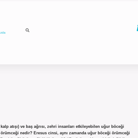
ızda
ı kalp atışı) ve baş ağrısı, zehri insanları etkileyebilen uğur böceği
ceği örümceği nedir? Eresus cinsi, aynı zamanda uğur böceği örümceği