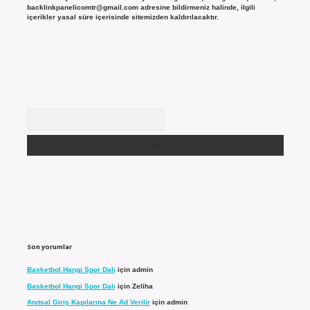
backlinkpanelicomtr@gmail.com
adresine bildirmeniz halinde, ilgili
içerikler yasal süre içerisinde sitemizden kaldırılacaktır.
Arama
Son yorumlar
Basketbol Hangi Spor Dalı
için
admin
Basketbol Hangi Spor Dalı
için
Zeliha
Anıtsal Giriş Kapılarına Ne Ad Verilir
için
admin