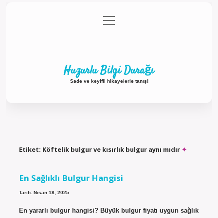
menüyü
Anasayfa
Gizlilik Politikası
Yasal Uyarı
aç
Hakkımızda
Huzurlu Bilgi Durağı
Sade ve keyifli hikayelerle tanış!
Etiket:
Köftelik bulgur ve kısırlık bulgur aynı mıdır
En Sağlıklı Bulgur Hangisi
Tarih: Nisan 18, 2025
En yararlı bulgur hangisi? Büyük bulgur fiyatı uygun sağlık