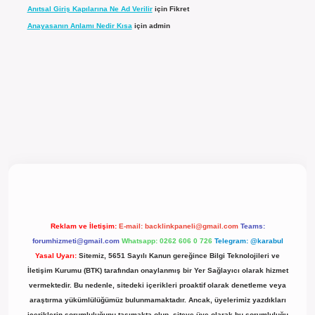
Anıtsal Giriş Kapılarına Ne Ad Verilir
için
Fikret
Anayasanın Anlamı Nedir Kısa
için
admin
l giriş
Reklam ve İletişim:
E-mail:
backlinkpaneli@gmail.com
Teams:
forumhizmeti@gmail.com
Whatsapp: 0262 606 0 726
Telegram: @karabul
Yasal Uyarı:
Sitemiz, 5651 Sayılı Kanun gereğince Bilgi Teknolojileri ve
İletişim Kurumu (BTK) tarafından onaylanmış bir Yer Sağlayıcı olarak hizmet
vermektedir. Bu nedenle, sitedeki içerikleri proaktif olarak denetleme veya
araştırma yükümlülüğümüz bulunmamaktadır. Ancak, üyelerimiz yazdıkları
içeriklerin sorumluluğunu taşımakta olup, siteye üye olarak bu sorumluluğu