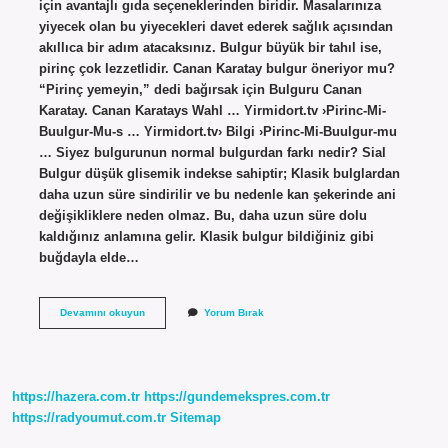
için avantajlı gıda seçeneklerinden biridir. Masalarınıza
yiyecek olan bu yiyecekleri davet ederek sağlık açısından
akıllıca bir adım atacaksınız. Bulgur büyük bir tahıl ise,
pirinç çok lezzetlidir. Canan Karatay bulgur öneriyor mu?
“Pirinç yemeyin,” dedi bağırsak için Bulguru Canan
Karatay. Canan Karatays Wahl … Yirmidort.tv ›Pirinc-Mi-
Buulgur-Mu-s … Yirmidort.tv› Bilgi ›Pirinc-Mi-Buulgur-mu
… Siyez bulgurunun normal bulgurdan farkı nedir? Sial
Bulgur düşük glisemik indekse sahiptir; Klasik bulglardan
daha uzun süre sindirilir ve bu nedenle kan şekerinde ani
değişikliklere neden olmaz. Bu, daha uzun süre dolu
kaldığınız anlamına gelir. Klasik bulgur bildiğiniz gibi
buğdayla elde…
En
Devamını okuyun
Yorum Bırak
Sağlıklı
Bulgur
Hangisi
https://hazera.com.tr
https://gundemekspres.com.tr
https://radyoumut.com.tr
Sitemap