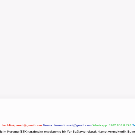
l:
backlinkpaneli@gmail.com
Teams:
forumhizmeti@gmail.com
Whatsapp: 0262 606 0 726
T
etişim Kurumu (BTK) tarafından onaylanmış bir Yer Sağlayıcı olarak hizmet vermektedir. Bu ne