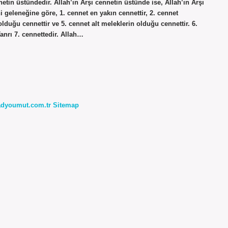
tin üstündedir. Allah’ın Arşı cennetin üstünde ise, Allah’ın Arşı
i geleneğine göre, 1. cennet en yakın cennettir, 2. cennet
duğu cennettir ve 5. cennet alt meleklerin olduğu cennettir. 6.
anrı 7. cennettedir. Allah…
radyoumut.com.tr
Sitemap