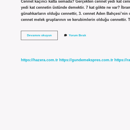
Cennet kaçıncı katta semada? Gerçekten cennet yedi kat cenne
yedi kat cennetin üstünde demektir. 7 kat gökte ne var? İbran
günahkarların olduğu cennettir, 3. cennet Aden Bahçesi’nin ol
cennet melek gruplarının ve kerubimlerin olduğu cennettir. T
4
Devamını okuyun
Yorum Bırak
Kat
Semada
Kimler
Var
https://hazera.com.tr
https://gundemekspres.com.tr
https://