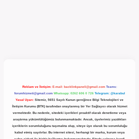
el giriş
Reklam ve İletişim:
E-mail:
backlinkpaneli@gmail.com
Teams:
forumhizmeti@gmail.com
Whatsapp: 0262 606 0 726
Telegram: @karabul
Yasal Uyarı:
Sitemiz, 5651 Sayılı Kanun gereğince Bilgi Teknolojileri ve
İletişim Kurumu (BTK) tarafından onaylanmış bir Yer Sağlayıcı olarak hizmet
vermektedir. Bu nedenle, sitedeki içerikleri proaktif olarak denetleme veya
araştırma yükümlülüğümüz bulunmamaktadır. Ancak, üyelerimiz yazdıkları
içeriklerin sorumluluğunu taşımakta olup, siteye üye olarak bu sorumluluğu
kabul etmiş sayılırlar. Bu internet sitesi, herhangi bir marka, kurum veya
şahıs şirketi ile hiçbir bağlantısı bulunmamaktadır. Sitede yalnızca kendi