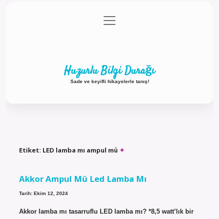
menüyü
Anasayfa
Gizlilik Politikası
Yasal Uyarı
aç
Hakkımızda
Huzurlu Bilgi Durağı
Sade ve keyifli hikayelerle tanış!
Etiket:
LED lamba mı ampul mü
Akkor Ampul Mü Led Lamba Mı
Tarih: Ekim 12, 2024
Akkor lamba mı tasarruflu LED lamba mı? *8,5 watt’lık bir