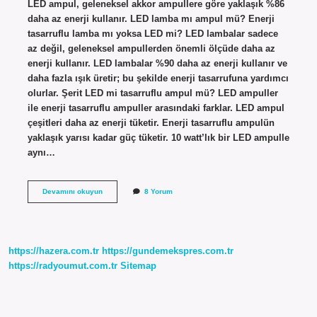
LED ampul, geleneksel akkor ampullere göre yaklaşık %86
daha az enerji kullanır. LED lamba mı ampul mü? Enerji
tasarruflu lamba mı yoksa LED mi? LED lambalar sadece
az değil, geleneksel ampullerden önemli ölçüde daha az
enerji kullanır. LED lambalar %90 daha az enerji kullanır ve
daha fazla ışık üretir; bu şekilde enerji tasarrufuna yardımcı
olurlar. Şerit LED mi tasarruflu ampul mü? LED ampuller
ile enerji tasarruflu ampuller arasındaki farklar. LED ampul
çeşitleri daha az enerji tüketir. Enerji tasarruflu ampulün
yaklaşık yarısı kadar güç tüketir. 10 watt’lık bir LED ampulle
aynı…
Akkor
Devamını okuyun
8 Yorum
Ampul
Mü
Led
Lamba
Mı
https://hazera.com.tr
https://gundemekspres.com.tr
https://radyoumut.com.tr
Sitemap