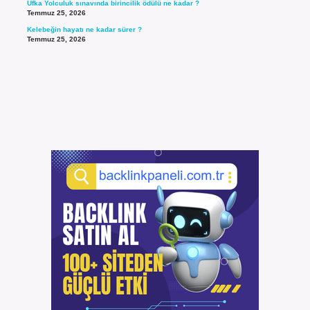
Ufka Yolculuk sınavında birincilik ödülü ne kadar ?
Temmuz 25, 2026
Kelebeğin hayatı ne kadar sürer ?
Temmuz 25, 2026