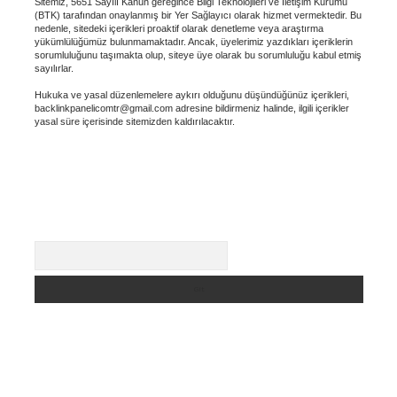
Sitemiz, 5651 Sayılı Kanun gereğince Bilgi Teknolojileri ve İletişim Kurumu
(BTK) tarafından onaylanmış bir Yer Sağlayıcı olarak hizmet vermektedir. Bu
nedenle, sitedeki içerikleri proaktif olarak denetleme veya araştırma
yükümlülüğümüz bulunmamaktadır. Ancak, üyelerimiz yazdıkları içeriklerin
sorumluluğunu taşımakta olup, siteye üye olarak bu sorumluluğu kabul etmiş
sayılırlar.
Hukuka ve yasal düzenlemelere aykırı olduğunu düşündüğünüz içerikleri,
backlinkpanelicomtr@gmail.com
adresine bildirmeniz halinde, ilgili içerikler
yasal süre içerisinde sitemizden kaldırılacaktır.
Arama