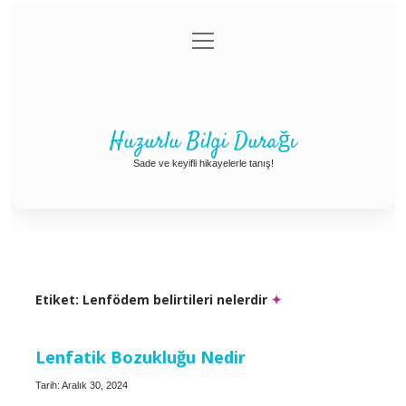
menüyü
Anasayfa
Gizlilik Politikası
Yasal Uyarı
aç
Hakkımızda
Huzurlu Bilgi Durağı
Sade ve keyifli hikayelerle tanış!
Etiket:
Lenfödem belirtileri nelerdir
Lenfatik Bozukluğu Nedir
Tarih: Aralık 30, 2024