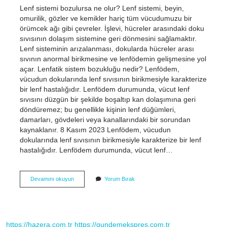
Lenf sistemi bozulursa ne olur? Lenf sistemi, beyin,
omurilik, gözler ve kemikler hariç tüm vücudumuzu bir
örümcek ağı gibi çevreler. İşlevi, hücreler arasındaki doku
sıvısının dolaşım sistemine geri dönmesini sağlamaktır.
Lenf sisteminin arızalanması, dokularda hücreler arası
sıvının anormal birikmesine ve lenfödemin gelişmesine yol
açar. Lenfatik sistem bozukluğu nedir? Lenfödem,
vücudun dokularında lenf sıvısının birikmesiyle karakterize
bir lenf hastalığıdır. Lenfödem durumunda, vücut lenf
sıvısını düzgün bir şekilde boşaltıp kan dolaşımına geri
döndüremez; bu genellikle kişinin lenf düğümleri,
damarları, gövdeleri veya kanallarındaki bir sorundan
kaynaklanır. 8 Kasım 2023 Lenfödem, vücudun
dokularında lenf sıvısının birikmesiyle karakterize bir lenf
hastalığıdır. Lenfödem durumunda, vücut lenf…
Lenfatik
Devamını okuyun
Yorum Bırak
Bozukluğu
Nedir
https://hazera.com.tr
https://gundemekspres.com.tr