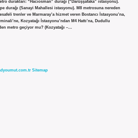
etro durakları: “Hacıosman” durağı (“Darüşşafaka” istasyonu).
epe durağı (Sanayi Mahallesi istasyonu). M8 metrosuna nereden
esafeli trenler ve Marmaray’a hizmet veren Bostancı İstasyonu’na,
erminali’ne, Kozyatağı İstasyonu’ndan M4 Hattı’na, Dudullu
r’den metro geçiyor mu? (Kozyatağı –…
radyoumut.com.tr
Sitemap