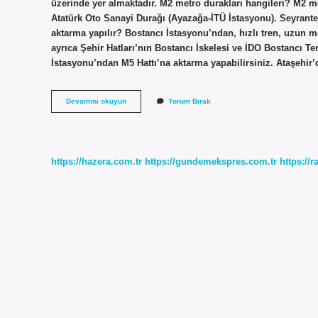
üzerinde yer almaktadır. M2 metro durakları hangileri? M2 m
Atatürk Oto Sanayi Durağı (Ayazağa-İTÜ İstasyonu). Seyrant
aktarma yapılır? Bostancı İstasyonu’ndan, hızlı tren, uzun m
ayrıca Şehir Hatları’nın Bostancı İskelesi ve İDO Bostancı T
İstasyonu’ndan M5 Hattı’na aktarma yapabilirsiniz. Ataşehi
Kayışdağı
Devamını okuyun
Yorum Bırak
Metro
Nerelere
Gidiyor
https://hazera.com.tr
https://gundemekspres.com.tr
https://