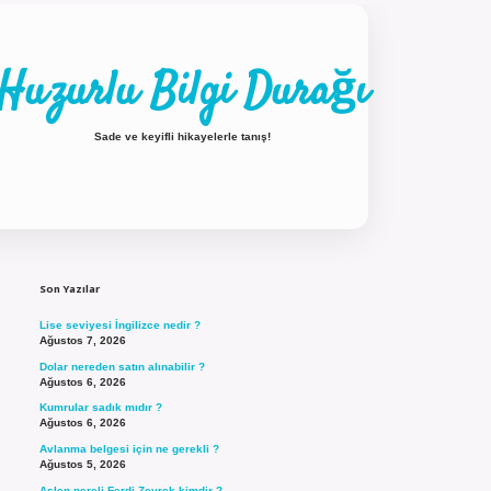
Huzurlu Bilgi Durağı
Sade ve keyifli hikayelerle tanış!
Sidebar
ilbet güncel giriş
Son Yazılar
Lise seviyesi İngilizce nedir ?
Ağustos 7, 2026
Dolar nereden satın alınabilir ?
Ağustos 6, 2026
Kumrular sadık mıdır ?
Ağustos 6, 2026
Avlanma belgesi için ne gerekli ?
Ağustos 5, 2026
Aslen nereli Ferdi Zeyrek kimdir ?