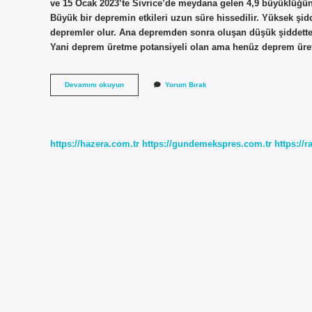
ve 15 Ocak 2023’te Sivrice’de meydana gelen 4,9 büyüklüğün
Büyük bir depremin etkileri uzun süre hissedilir. Yüksek ş
depremler olur. Ana depremden sonra oluşan düşük şiddettek
Yani deprem üretme potansiyeli olan ama henüz deprem üre
Maraş
Devamını okuyun
Yorum Bırak
Depremi
Artçı
Mı
https://hazera.com.tr
https://gundemekspres.com.tr
https://