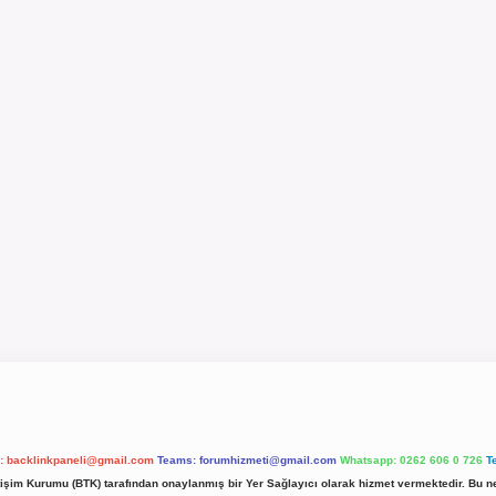
l:
backlinkpaneli@gmail.com
Teams:
forumhizmeti@gmail.com
Whatsapp: 0262 606 0 726
T
etişim Kurumu (BTK) tarafından onaylanmış bir Yer Sağlayıcı olarak hizmet vermektedir. Bu ne