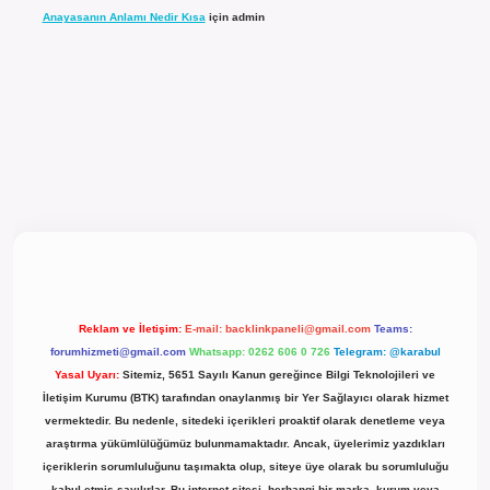
Anayasanın Anlamı Nedir Kısa
için
admin
ilbet güncel giriş
Reklam ve İletişim:
E-mail:
backlinkpaneli@gmail.com
Teams:
forumhizmeti@gmail.com
Whatsapp: 0262 606 0 726
Telegram: @karabul
Yasal Uyarı:
Sitemiz, 5651 Sayılı Kanun gereğince Bilgi Teknolojileri ve
İletişim Kurumu (BTK) tarafından onaylanmış bir Yer Sağlayıcı olarak hizmet
vermektedir. Bu nedenle, sitedeki içerikleri proaktif olarak denetleme veya
araştırma yükümlülüğümüz bulunmamaktadır. Ancak, üyelerimiz yazdıkları
içeriklerin sorumluluğunu taşımakta olup, siteye üye olarak bu sorumluluğu
kabul etmiş sayılırlar. Bu internet sitesi, herhangi bir marka, kurum veya