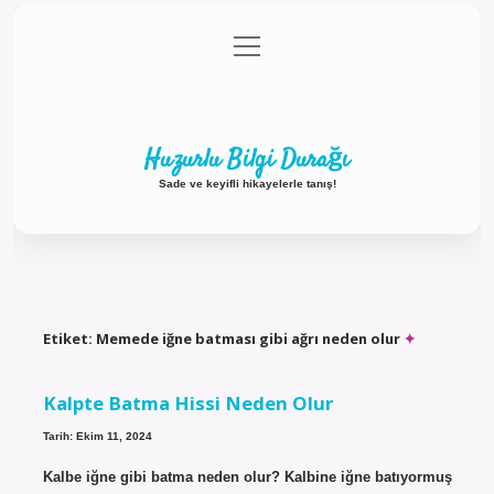
menüyü
Anasayfa
Gizlilik Politikası
Yasal Uyarı
aç
Hakkımızda
Huzurlu Bilgi Durağı
Sade ve keyifli hikayelerle tanış!
Etiket:
Memede iğne batması gibi ağrı neden olur
Kalpte Batma Hissi Neden Olur
Tarih: Ekim 11, 2024
Kalbe iğne gibi batma neden olur? Kalbine iğne batıyormuş