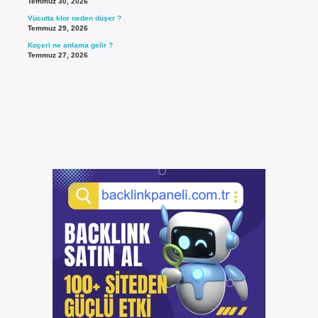
Temmuz 30, 2026
Vücutta klor neden düşer ?
Temmuz 29, 2026
Koçeri ne anlama gelir ?
Temmuz 27, 2026