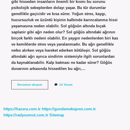
gibi hisseden insanların önemli bir kısmı bu sorunu
psikolojik sebeplerden dolayı yaşar. Bu tür durumlar
genellikle geçicidir ve kısa sürer. Yoğun stres, kaygı,
huzursuzluk ve üzüntü kişinin kalbinde karıncalanma hissi
yaşamasına neden olabilir. Sol göğsün altında bıçak
saplanir gibi ağrı neden olur? Sol göğüs altındaki ağrının
birçok farklı nedeni olabilir. En yaygın nedenlerden biri kas
ve kemiklerde stres veya yaralanmadır. Bu ağrı genellikle
nefes alırken veya hareket ederken kötüleşir. Sol göğüs
altındaki ağrı ayrıca sindirim sistemiyle ilgili sorunlardan
da kaynaklanabilir. Kalp batması ne kadar sürer? Göğüs
duvarının arkasında hissedilen bu ağrı,…
Kalpte
Devamını okuyun
14 Yorum
Batma
Hissi
Neden
Olur
https://hazera.com.tr
https://gundemekspres.com.tr
https://radyoumut.com.tr
Sitemap