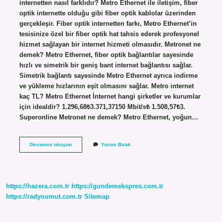
internetten nasıl farklıdır? Metro Ethernet ile iletişim, fiber
optik internette olduğu gibi fiber optik kablolar üzerinden
gerçekleşir. Fiber optik internetten farkı, Metro Ethernet’in
tesisinize özel bir fiber optik hat tahsis ederek profesyonel
hizmet sağlayan bir internet hizmeti olmasıdır. Metronet ne
demek? Metro Ethernet, fiber optik bağlantılar sayesinde
hızlı ve simetrik bir geniş bant internet bağlantısı sağlar.
Simetrik bağlantı sayesinde Metro Ethernet ayrıca indirme
ve yükleme hızlarının eşit olmasını sağlar. Metro internet
kaç TL? Metro Ethernet İnternet hangi şirketler ve kurumlar
için idealdir? 1.296,68₺3.371,37150 Mbit/s₺ 1.508,57₺3.
Superonline Metronet ne demek? Metro Ethernet, yoğun…
Metronet
Devamını okuyun
Yorum Bırak
Internet
Nedir
https://hazera.com.tr
https://gundemekspres.com.tr
https://radyoumut.com.tr
Sitemap