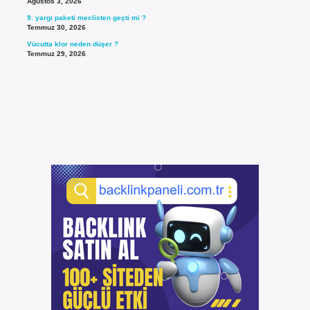
Ağustos 3, 2026
9. yargı paketi meclisten geçti mi ?
Temmuz 30, 2026
Vücutta klor neden düşer ?
Temmuz 29, 2026