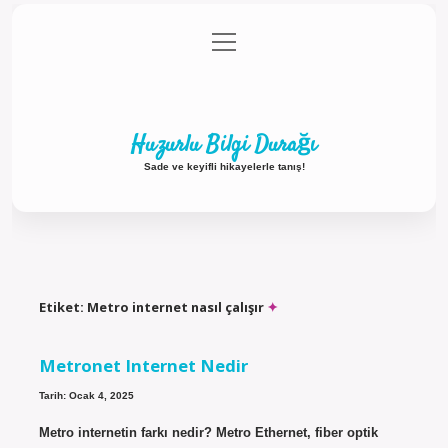
menüyü
Anasayfa
Gizlilik Politikası
Yasal Uyarı
aç
Hakkımızda
Huzurlu Bilgi Durağı
Sade ve keyifli hikayelerle tanış!
Etiket:
Metro internet nasıl çalışır
Metronet Internet Nedir
Tarih: Ocak 4, 2025
Metro internetin farkı nedir? Metro Ethernet, fiber optik