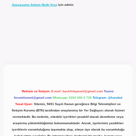
Anayasanın Anlamı Nedir Kısa
için
admin
l giriş
Reklam ve İletişim:
E-mail:
backlinkpaneli@gmail.com
Teams:
forumhizmeti@gmail.com
Whatsapp: 0262 606 0 726
Telegram: @karabul
Yasal Uyarı:
Sitemiz, 5651 Sayılı Kanun gereğince Bilgi Teknolojileri ve
İletişim Kurumu (BTK) tarafından onaylanmış bir Yer Sağlayıcı olarak hizmet
vermektedir. Bu nedenle, sitedeki içerikleri proaktif olarak denetleme veya
araştırma yükümlülüğümüz bulunmamaktadır. Ancak, üyelerimiz yazdıkları
içeriklerin sorumluluğunu taşımakta olup, siteye üye olarak bu sorumluluğu
kabul etmiş sayılırlar. Bu internet sitesi, herhangi bir marka, kurum veya