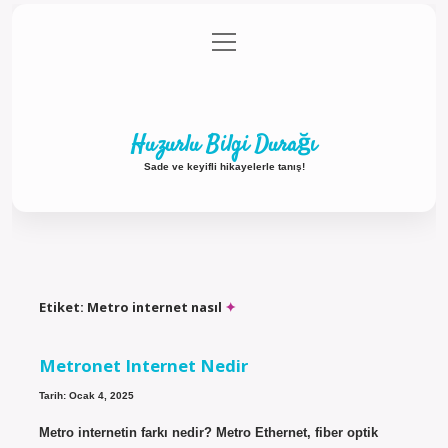
menüyü
Anasayfa
Gizlilik Politikası
Yasal Uyarı
aç
Hakkımızda
Huzurlu Bilgi Durağı
Sade ve keyifli hikayelerle tanış!
Etiket:
Metro internet nasıl
Metronet Internet Nedir
Tarih: Ocak 4, 2025
Metro internetin farkı nedir? Metro Ethernet, fiber optik