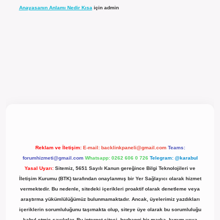
Anayasanın Anlamı Nedir Kısa
için
admin
l giriş
Reklam ve İletişim:
E-mail:
backlinkpaneli@gmail.com
Teams:
forumhizmeti@gmail.com
Whatsapp: 0262 606 0 726
Telegram: @karabul
Yasal Uyarı:
Sitemiz, 5651 Sayılı Kanun gereğince Bilgi Teknolojileri ve
İletişim Kurumu (BTK) tarafından onaylanmış bir Yer Sağlayıcı olarak hizmet
vermektedir. Bu nedenle, sitedeki içerikleri proaktif olarak denetleme veya
araştırma yükümlülüğümüz bulunmamaktadır. Ancak, üyelerimiz yazdıkları
içeriklerin sorumluluğunu taşımakta olup, siteye üye olarak bu sorumluluğu
kabul etmiş sayılırlar. Bu internet sitesi, herhangi bir marka, kurum veya