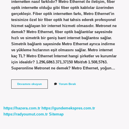
internetten nasıl farklıdır? Metro Ethernet ile iletişim, fiber
optik internette olduğu gibi fiber optik kablolar üzerinden
gerçekleşir. Fiber optik internetten farkı, Metro Ethernet’in
tesisinize özel bir fiber optik hat tahsis ederek profesyonel
hizmet sağlayan bir internet hizmeti olmasıdır. Metronet ne
demek? Metro Ethernet, fiber optik bağlantılar sayesinde
hızlı ve simetrik bir geniş bant internet bağlantısı sağlar.
Simetrik bağlantı sayesinde Metro Ethernet ayrıca indirme
ve yükleme hızlarının eşit olmasını sağlar. Metro internet
kaç TL? Metro Ethernet İnternet hangi şirketler ve kurumlar
için idealdir? 1.296,68₺3.371,37150 Mbit/s₺ 1.508,57₺3.
Superonline Metronet ne demek? Metro Ethernet, yoğun…
Metronet
Devamını okuyun
Yorum Bırak
Internet
Nedir
https://hazera.com.tr
https://gundemekspres.com.tr
https://radyoumut.com.tr
Sitemap