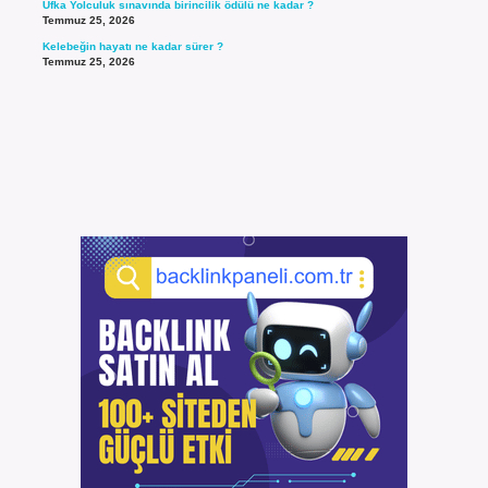
Ufka Yolculuk sınavında birincilik ödülü ne kadar ?
Temmuz 25, 2026
Kelebeğin hayatı ne kadar sürer ?
Temmuz 25, 2026