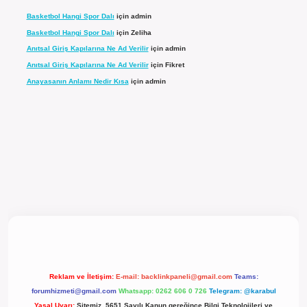
Basketbol Hangi Spor Dalı
için
admin
Basketbol Hangi Spor Dalı
için
Zeliha
Anıtsal Giriş Kapılarına Ne Ad Verilir
için
admin
Anıtsal Giriş Kapılarına Ne Ad Verilir
için
Fikret
Anayasanın Anlamı Nedir Kısa
için
admin
l giriş
Reklam ve İletişim:
E-mail:
backlinkpaneli@gmail.com
Teams:
forumhizmeti@gmail.com
Whatsapp: 0262 606 0 726
Telegram: @karabul
Yasal Uyarı:
Sitemiz, 5651 Sayılı Kanun gereğince Bilgi Teknolojileri ve