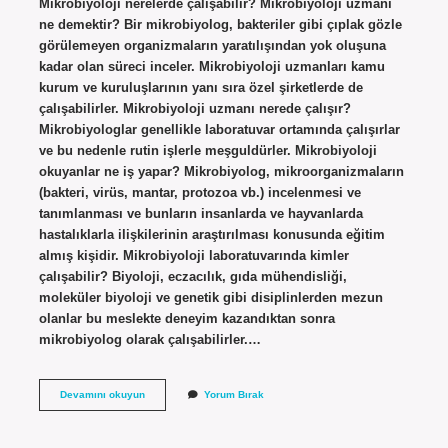
Mikrobiyoloji nerelerde çalışabilir? Mikrobiyoloji uzmanı
ne demektir? Bir mikrobiyolog, bakteriler gibi çıplak gözle
görülemeyen organizmaların yaratılışından yok oluşuna
kadar olan süreci inceler. Mikrobiyoloji uzmanları kamu
kurum ve kuruluşlarının yanı sıra özel şirketlerde de
çalışabilirler. Mikrobiyoloji uzmanı nerede çalışır?
Mikrobiyologlar genellikle laboratuvar ortamında çalışırlar
ve bu nedenle rutin işlerle meşguldürler. Mikrobiyoloji
okuyanlar ne iş yapar? Mikrobiyolog, mikroorganizmaların
(bakteri, virüs, mantar, protozoa vb.) incelenmesi ve
tanımlanması ve bunların insanlarda ve hayvanlarda
hastalıklarla ilişkilerinin araştırılması konusunda eğitim
almış kişidir. Mikrobiyoloji laboratuvarında kimler
çalışabilir? Biyoloji, eczacılık, gıda mühendisliği,
moleküler biyoloji ve genetik gibi disiplinlerden mezun
olanlar bu meslekte deneyim kazandıktan sonra
mikrobiyolog olarak çalışabilirler.…
Mikrobiyoloji
Devamını okuyun
Yorum Bırak
Nerede
Çalışır