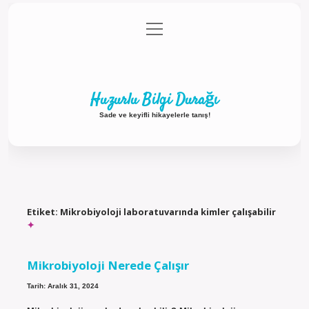
menüyü
Anasayfa
Gizlilik Politikası
Yasal Uyarı
aç
Hakkımızda
Huzurlu Bilgi Durağı
Sade ve keyifli hikayelerle tanış!
Etiket:
Mikrobiyoloji laboratuvarında kimler çalışabilir
Mikrobiyoloji Nerede Çalışır
Tarih: Aralık 31, 2024