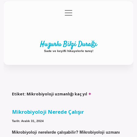
menüyü
Anasayfa
Gizlilik Politikası
Yasal Uyarı
aç
Hakkımızda
Huzurlu Bilgi Durağı
Sade ve keyifli hikayelerle tanış!
Etiket:
Mikrobiyoloji uzmanlığı kaç yıl
Mikrobiyoloji Nerede Çalışır
Tarih: Aralık 31, 2024
Mikrobiyoloji nerelerde çalışabilir? Mikrobiyoloji uzmanı