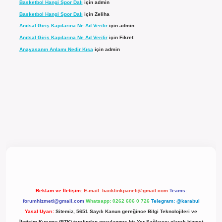
Basketbol Hangi Spor Dalı
için
admin
Basketbol Hangi Spor Dalı
için
Zeliha
Anıtsal Giriş Kapılarına Ne Ad Verilir
için
admin
Anıtsal Giriş Kapılarına Ne Ad Verilir
için
Fikret
Anayasanın Anlamı Nedir Kısa
için
admin
 giriş
Reklam ve İletişim:
E-mail:
backlinkpaneli@gmail.com
Teams:
forumhizmeti@gmail.com
Whatsapp: 0262 606 0 726
Telegram: @karabul
Yasal Uyarı:
Sitemiz, 5651 Sayılı Kanun gereğince Bilgi Teknolojileri ve
İletişim Kurumu (BTK) tarafından onaylanmış bir Yer Sağlayıcı olarak hizmet