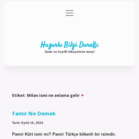
menüyü
Anasayfa
Gizlilik Politikası
Yasal Uyarı
aç
Hakkımızda
Huzurlu Bilgi Durağı
Sade ve keyifli hikayelerle tanış!
Etiket:
Milan ismi ne anlama gelir
Famir Ne Demek
Tarih: Eylül 16, 2024
Pamir Kürt ismi mi? Pamir Türkçe kökenli bir isimdir.