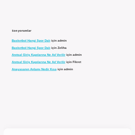
Son yorumlar
Basketbol Hangi Spor Dalı
için
admin
Basketbol Hangi Spor Dalı
için
Zeliha
Anıtsal Giriş Kapılarına Ne Ad Verilir
için
admin
Anıtsal Giriş Kapılarına Ne Ad Verilir
için
Fikret
Anayasanın Anlamı Nedir Kısa
için
admin
l giriş