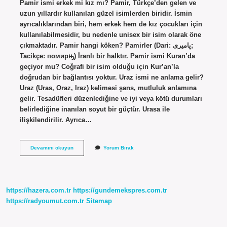
Pamir ismi erkek mi kız mı? Pamir, Türkçe’den gelen ve
uzun yıllardır kullanılan güzel isimlerden biridir. İsmin
ayrıcalıklarından biri, hem erkek hem de kız çocukları için
kullanılabilmesidir, bu nedenle unisex bir isim olarak öne
çıkmaktadır. Pamir hangi köken? Pamirler (Dari: پامیری;
Tacikçe: помирԣ) İranlı bir halktır. Pamir ismi Kuran’da
geçiyor mu? Coğrafi bir isim olduğu için Kur’an’la
doğrudan bir bağlantısı yoktur. Uraz ismi ne anlama gelir?
Uraz (Uras, Oraz, Iraz) kelimesi şans, mutluluk anlamına
gelir. Tesadüfleri düzenlediğine ve iyi veya kötü durumları
belirlediğine inanılan soyut bir güçtür. Urasa ile
ilişkilendirilir. Ayrıca…
Famir
Devamını okuyun
Yorum Bırak
Ne
Demek
https://hazera.com.tr
https://gundemekspres.com.tr
https://radyoumut.com.tr
Sitemap