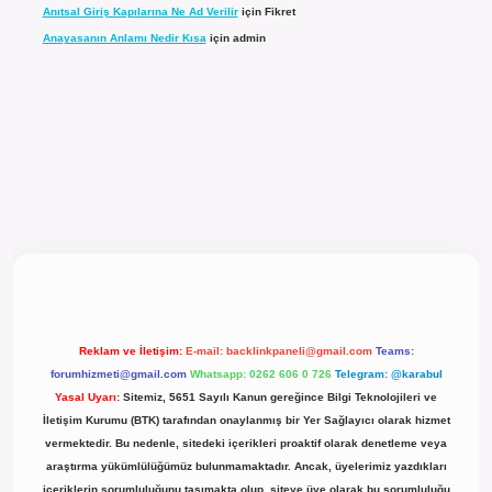
Anıtsal Giriş Kapılarına Ne Ad Verilir
için
Fikret
Anayasanın Anlamı Nedir Kısa
için
admin
l giriş
Reklam ve İletişim:
E-mail:
backlinkpaneli@gmail.com
Teams:
forumhizmeti@gmail.com
Whatsapp: 0262 606 0 726
Telegram: @karabul
Yasal Uyarı:
Sitemiz, 5651 Sayılı Kanun gereğince Bilgi Teknolojileri ve
İletişim Kurumu (BTK) tarafından onaylanmış bir Yer Sağlayıcı olarak hizmet
vermektedir. Bu nedenle, sitedeki içerikleri proaktif olarak denetleme veya
araştırma yükümlülüğümüz bulunmamaktadır. Ancak, üyelerimiz yazdıkları
içeriklerin sorumluluğunu taşımakta olup, siteye üye olarak bu sorumluluğu