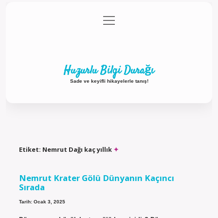
menüyü
Anasayfa
Gizlilik Politikası
Yasal Uyarı
aç
Hakkımızda
Huzurlu Bilgi Durağı
Sade ve keyifli hikayelerle tanış!
Etiket:
Nemrut Dağı kaç yıllık
Nemrut Krater Gölü Dünyanın Kaçıncı
Sırada
Tarih: Ocak 3, 2025