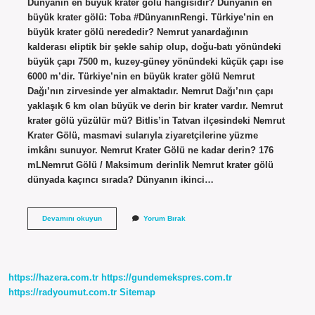
Dünyanın en büyük krater gölü hangisidir? Dünyanın en
büyük krater gölü: Toba #DünyanınRengi. Türkiye’nin en
büyük krater gölü nerededir? Nemrut yanardağının
kalderası eliptik bir şekle sahip olup, doğu-batı yönündeki
büyük çapı 7500 m, kuzey-güney yönündeki küçük çapı ise
6000 m’dir. Türkiye’nin en büyük krater gölü Nemrut
Dağı’nın zirvesinde yer almaktadır. Nemrut Dağı’nın çapı
yaklaşık 6 km olan büyük ve derin bir krater vardır. Nemrut
krater gölü yüzülür mü? Bitlis’in Tatvan ilçesindeki Nemrut
Krater Gölü, masmavi sularıyla ziyaretçilerine yüzme
imkânı sunuyor. Nemrut Krater Gölü ne kadar derin? 176
mLNemrut Gölü / Maksimum derinlik Nemrut krater gölü
dünyada kaçıncı sırada? Dünyanın ikinci…
Nemrut
Devamını okuyun
Yorum Bırak
Krater
Gölü
Dünyanın
Kaçıncı
Sırada
https://hazera.com.tr
https://gundemekspres.com.tr
https://radyoumut.com.tr
Sitemap