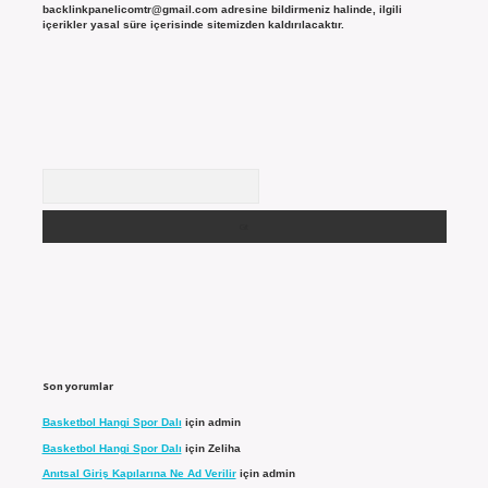
backlinkpanelicomtr@gmail.com
adresine bildirmeniz halinde, ilgili
içerikler yasal süre içerisinde sitemizden kaldırılacaktır.
Arama
Son yorumlar
Basketbol Hangi Spor Dalı
için
admin
Basketbol Hangi Spor Dalı
için
Zeliha
Anıtsal Giriş Kapılarına Ne Ad Verilir
için
admin