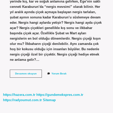
yerinde kış, kar ve soğuk anlamına gelirken, Ege’nin saklı
cenneti Karaburun’da “nergis mevsimi” olarak bilinir. Her
yıl aralık ayında çiçek açmaya başlayan nergis tarlaları,
şubat ayının sonuna kadar Karaburun’u süslemeye devam
eder. Nergis hangi aylarda yetişir? Nergis hangi ayda çiçek
açar? Nergis çiçekleri genellikle kış sonu ve ilkbahar
başında çiçek açar. Özellikle Şubat ve Mart ayları
nergislerin en bol olduğu dönemlerdir. Nergis çiçeği kışın
olur mu? İlkbaharın çiçeği denilebilir. Aynı zamanda çok
hoş bir kokusu olduğu için insanları büyüler. Bu nedenle
nergis çiçeği özel bir çiçektir. Nergis çiçeği hediye etmek
ne anlama gelir?…
Nergis
Devamını okuyun
Yorum Bırak
Çiçeği
Hangi
Ayda
Olur
https://hazera.com.tr
https://gundemekspres.com.tr
https://radyoumut.com.tr
Sitemap