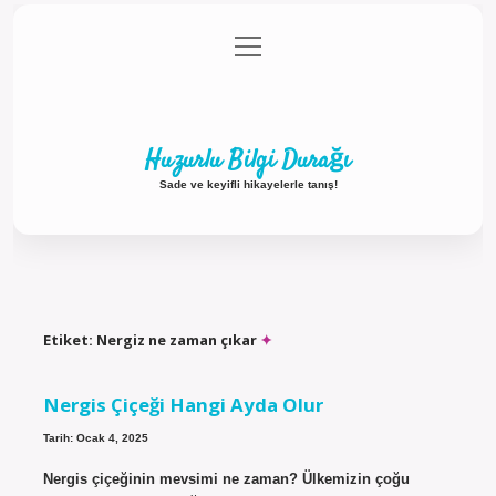
menüyü
Anasayfa
Gizlilik Politikası
Yasal Uyarı
aç
Hakkımızda
Huzurlu Bilgi Durağı
Sade ve keyifli hikayelerle tanış!
Etiket:
Nergiz ne zaman çıkar
Nergis Çiçeği Hangi Ayda Olur
Tarih: Ocak 4, 2025
Nergis çiçeğinin mevsimi ne zaman? Ülkemizin çoğu