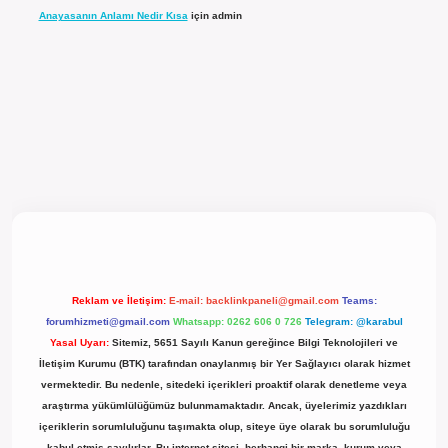
Anayasanın Anlamı Nedir Kısa
için
admin
l giriş
Reklam ve İletişim:
E-mail:
backlinkpaneli@gmail.com
Teams:
forumhizmeti@gmail.com
Whatsapp: 0262 606 0 726
Telegram: @karabul
Yasal Uyarı:
Sitemiz, 5651 Sayılı Kanun gereğince Bilgi Teknolojileri ve
İletişim Kurumu (BTK) tarafından onaylanmış bir Yer Sağlayıcı olarak hizmet
vermektedir. Bu nedenle, sitedeki içerikleri proaktif olarak denetleme veya
araştırma yükümlülüğümüz bulunmamaktadır. Ancak, üyelerimiz yazdıkları
içeriklerin sorumluluğunu taşımakta olup, siteye üye olarak bu sorumluluğu
kabul etmiş sayılırlar. Bu internet sitesi, herhangi bir marka, kurum veya