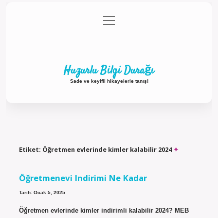
menüyü
Anasayfa
Gizlilik Politikası
Yasal Uyarı
aç
Hakkımızda
Huzurlu Bilgi Durağı
Sade ve keyifli hikayelerle tanış!
Etiket:
Öğretmen evlerinde kimler kalabilir 2024
Öğretmenevi Indirimi Ne Kadar
Tarih: Ocak 5, 2025
Öğretmen evlerinde kimler indirimli kalabilir 2024? MEB