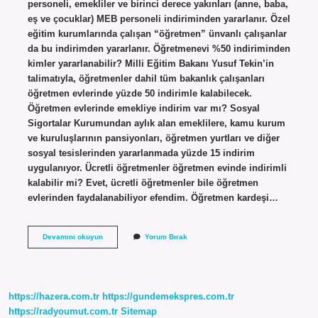
personeli, emekliler ve birinci derece yakınları (anne, baba,
eş ve çocuklar) MEB personeli indiriminden yararlanır. Özel
eğitim kurumlarında çalışan “öğretmen” ünvanlı çalışanlar
da bu indirimden yararlanır. Öğretmenevi %50 indiriminden
kimler yararlanabilir? Milli Eğitim Bakanı Yusuf Tekin’in
talimatıyla, öğretmenler dahil tüm bakanlık çalışanları
öğretmen evlerinde yüzde 50 indirimle kalabilecek.
Öğretmen evlerinde emekliye indirim var mı? Sosyal
Sigortalar Kurumundan aylık alan emeklilere, kamu kurum
ve kuruluşlarının pansiyonları, öğretmen yurtları ve diğer
sosyal tesislerinden yararlanmada yüzde 15 indirim
uygulanıyor. Ücretli öğretmenler öğretmen evinde indirimli
kalabilir mi? Evet, ücretli öğretmenler bile öğretmen
evlerinden faydalanabiliyor efendim. Öğretmen kardeşi…
Öğretmenevi
Devamını okuyun
Yorum Bırak
Indirimi
Ne
Kadar
https://hazera.com.tr
https://gundemekspres.com.tr
https://radyoumut.com.tr
Sitemap