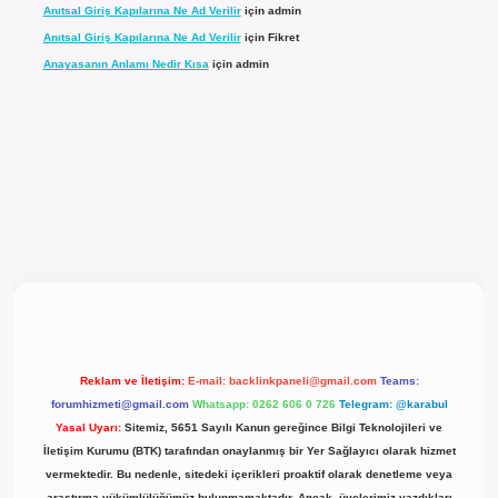
Anıtsal Giriş Kapılarına Ne Ad Verilir
için
admin
Anıtsal Giriş Kapılarına Ne Ad Verilir
için
Fikret
Anayasanın Anlamı Nedir Kısa
için
admin
el giriş
Reklam ve İletişim:
E-mail:
backlinkpaneli@gmail.com
Teams:
forumhizmeti@gmail.com
Whatsapp: 0262 606 0 726
Telegram: @karabul
Yasal Uyarı:
Sitemiz, 5651 Sayılı Kanun gereğince Bilgi Teknolojileri ve
İletişim Kurumu (BTK) tarafından onaylanmış bir Yer Sağlayıcı olarak hizmet
vermektedir. Bu nedenle, sitedeki içerikleri proaktif olarak denetleme veya
araştırma yükümlülüğümüz bulunmamaktadır. Ancak, üyelerimiz yazdıkları