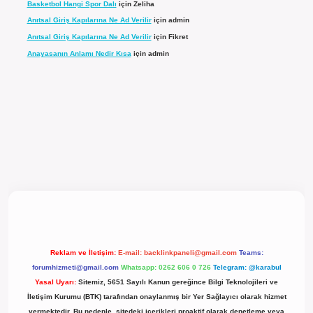
Basketbol Hangi Spor Dalı
için
Zeliha
Anıtsal Giriş Kapılarına Ne Ad Verilir
için
admin
Anıtsal Giriş Kapılarına Ne Ad Verilir
için
Fikret
Anayasanın Anlamı Nedir Kısa
için
admin
el giriş
Reklam ve İletişim:
E-mail:
backlinkpaneli@gmail.com
Teams:
forumhizmeti@gmail.com
Whatsapp: 0262 606 0 726
Telegram: @karabul
Yasal Uyarı:
Sitemiz, 5651 Sayılı Kanun gereğince Bilgi Teknolojileri ve
İletişim Kurumu (BTK) tarafından onaylanmış bir Yer Sağlayıcı olarak hizmet
vermektedir. Bu nedenle, sitedeki içerikleri proaktif olarak denetleme veya