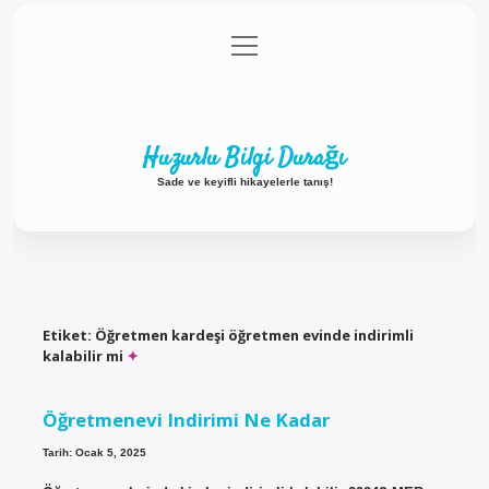
menüyü
Anasayfa
Gizlilik Politikası
Yasal Uyarı
aç
Hakkımızda
Huzurlu Bilgi Durağı
Sade ve keyifli hikayelerle tanış!
Etiket:
Öğretmen kardeşi öğretmen evinde indirimli
kalabilir mi
Öğretmenevi Indirimi Ne Kadar
Tarih: Ocak 5, 2025