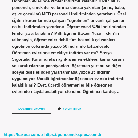
Öğretmen evlerinde kimler indirimli kalabilir 2024? MEB
personeli, emekliler ve birinci derece yakınları (anne, baba,
eş ve çocuklar) MEB personeli indiriminden yararlanır. Özel
eğitim kurumlarında çalışan “öğretmen” ünvanlı çalışanlar
da bu indirimden yararlanır. Öğretmenevi %50 indiriminden
kimler yararlanabilir? Milli Eğitim Bakanı Yusuf Tekin’in
talimatıyla, öğretmenler dahil tüm bakanlık çalışanları
öğretmen evlerinde yüzde 50 indirimle kalabilecek.
Öğretmen evlerinde emekliye indirim var mı? Sosyal
Sigortalar Kurumundan aylık alan emeklilere, kamu kurum
ve kuruluşlarının pansiyonları, öğretmen yurtları ve diğer
sosyal tesislerinden yararlanmada yüzde 15 indirim
uygulanıyor. Ücretli öğretmenler öğretmen evinde indirimli
kalabilir mi? Evet, ücretli öğretmenler bile öğretmen
evlerinden faydalanabiliyor efendim. Öğretmen kardeşi…
Öğretmenevi
Devamını okuyun
Yorum Bırak
Indirimi
Ne
Kadar
https://hazera.com.tr
https://gundemekspres.com.tr