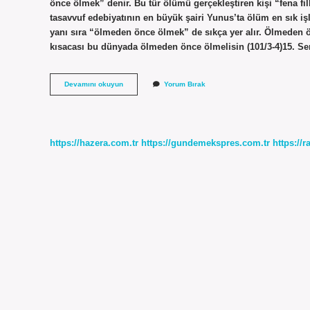
önce ölmek” denir. Bu tür ölümü gerçekleştiren kişi “fena f
tasavvuf edebiyatının en büyük şairi Yunus’ta ölüm en sık iş
yanı sıra “ölmeden önce ölmek” de sıkça yer alır. Ölmeden ö
kısacası bu dünyada ölmeden önce ölmelisin (101/3-4)15. S
Ölmeden
Devamını okuyun
Yorum Bırak
Önce
Ölmek
Ne
Demektir
https://hazera.com.tr
https://gundemekspres.com.tr
https://