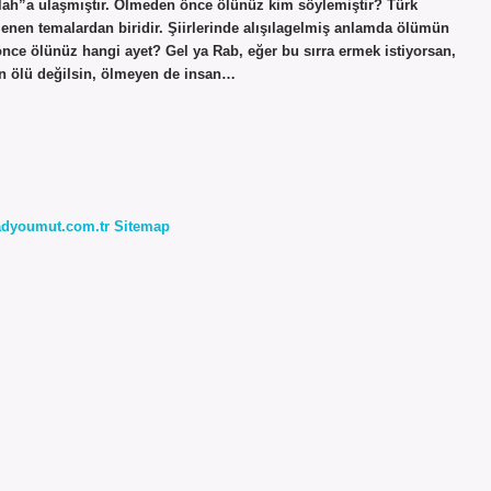
illah”a ulaşmıştır. Ölmeden önce ölünüz kim söylemiştir? Türk
lenen temalardan biridir. Şiirlerinde alışılagelmiş anlamda ölümün
nce ölünüz hangi ayet? Gel ya Rab, eğer bu sırra ermek istiyorsan,
en ölü değilsin, ölmeyen de insan…
radyoumut.com.tr
Sitemap