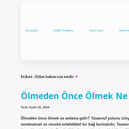
Anasayfa
Gizlilik Politikası
Yasal Uyarı
Hakkım
Etiket:
Ölüm habercisi nedir
Ölmeden Önce Ölmek Ne
Tarih: Eylül 18, 2024
Ölmeden önce ölmek ne anlama gelir? Tasavvuf yolunu izleye
unutmamalı ve onunla entelektüel bir bağ kurmalıdır. Tasavvu