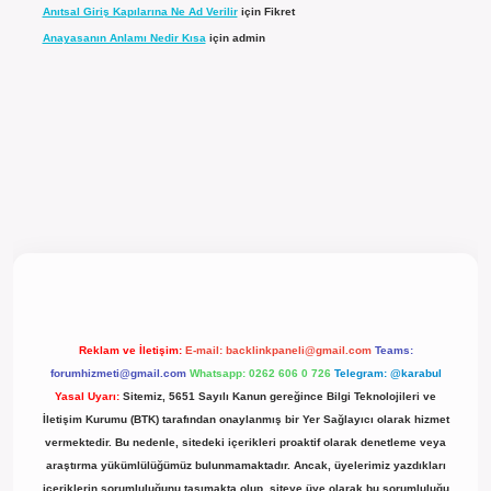
Anıtsal Giriş Kapılarına Ne Ad Verilir
için
Fikret
Anayasanın Anlamı Nedir Kısa
için
admin
l giriş
Reklam ve İletişim:
E-mail:
backlinkpaneli@gmail.com
Teams:
forumhizmeti@gmail.com
Whatsapp: 0262 606 0 726
Telegram: @karabul
Yasal Uyarı:
Sitemiz, 5651 Sayılı Kanun gereğince Bilgi Teknolojileri ve
İletişim Kurumu (BTK) tarafından onaylanmış bir Yer Sağlayıcı olarak hizmet
vermektedir. Bu nedenle, sitedeki içerikleri proaktif olarak denetleme veya
araştırma yükümlülüğümüz bulunmamaktadır. Ancak, üyelerimiz yazdıkları
içeriklerin sorumluluğunu taşımakta olup, siteye üye olarak bu sorumluluğu