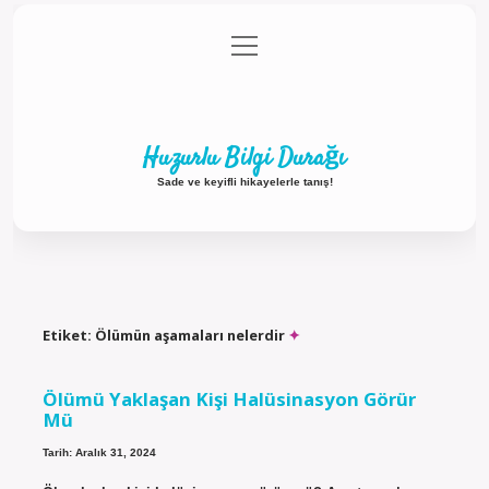
menüyü
Anasayfa
Gizlilik Politikası
Yasal Uyarı
aç
Hakkımızda
Huzurlu Bilgi Durağı
Sade ve keyifli hikayelerle tanış!
Etiket:
Ölümün aşamaları nelerdir
Ölümü Yaklaşan Kişi Halüsinasyon Görür
Mü
Tarih: Aralık 31, 2024