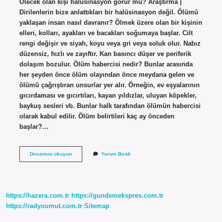
Ölecek olan kişi halüsinasyon görür mü? Araştırma |
Dirilenlerin bize anlattıkları bir halüsinasyon değil. Ölümü
yaklaşan insan nasıl davranır? Ölmek üzere olan bir kişinin
elleri, kolları, ayakları ve bacakları soğumaya başlar. Cilt
rengi değişir ve siyah, koyu veya gri veya soluk olur. Nabız
düzensiz, hızlı ve zayıftır. Kan basıncı düşer ve periferik
dolaşım bozulur. Ölüm habercisi nedir? Bunlar arasında
her şeyden önce ölüm olayından önce meydana gelen ve
ölümü çağrıştıran unsurlar yer alır. Örneğin, ev eşyalarının
gıcırdaması ve gıcırtıları, kayan yıldızlar, uluyan köpekler,
baykuş sesleri vb. Bunlar halk tarafından ölümün habercisi
olarak kabul edilir. Ölüm belirtileri kaç ay önceden
başlar?…
Ölümü
Devamını okuyun
Yorum Bırak
Yaklaşan
Kişi
Halüsinasyon
Görür
Mü
https://hazera.com.tr
https://gundemekspres.com.tr
https://radyoumut.com.tr
Sitemap