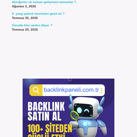
Akciğerler ne zaman gelişimini tamamlar ?
Ağustos 3, 2026
9. yargı paketi meclisten geçti mi ?
Temmuz 30, 2026
Vücutta klor neden düşer ?
Temmuz 29, 2026