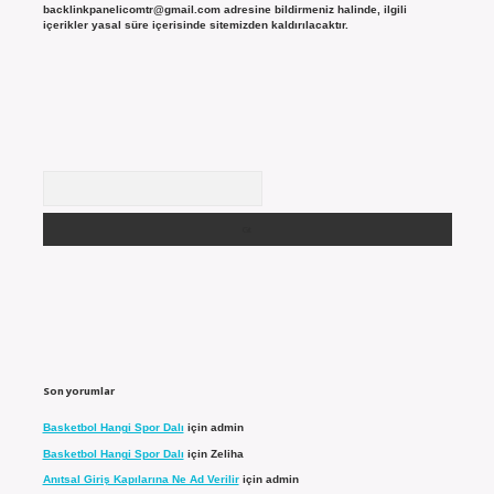
backlinkpanelicomtr@gmail.com
adresine bildirmeniz halinde, ilgili
içerikler yasal süre içerisinde sitemizden kaldırılacaktır.
Arama
Son yorumlar
Basketbol Hangi Spor Dalı
için
admin
Basketbol Hangi Spor Dalı
için
Zeliha
Anıtsal Giriş Kapılarına Ne Ad Verilir
için
admin