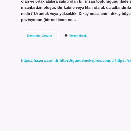
olan ve ortak atalara sahip olan bir insan topluluğunu ifad
insanlardan oluşur. Bir kabile veya klan olarak da adlandırıla
nedir? Uzunluk veya yükseklik; Dikey mesafenin, dikey büyü
pozisyonun (bir noktanın ne…
Boy
Devamını okuyun
Yorum Bırak
Kim
Ne
Demek
https://hazera.com.tr
https://gundemekspres.com.tr
https://