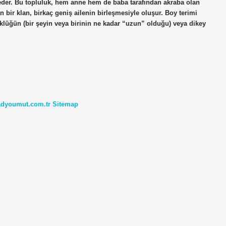
e eder. Bu topluluk, hem anne hem de baba tarafından akraba olan
n bir klan, birkaç geniş ailenin birleşmesiyle oluşur. Boy terimi
klüğün (bir şeyin veya birinin ne kadar “uzun” olduğu) veya dikey
radyoumut.com.tr
Sitemap