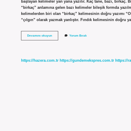
başlayan kelimeler yan yana yazılır. Kaç tane, bazı, birkaç. B
“birkaç” anlamına gelen bazı kelimeler bileşik formda yazıl
kelimelerden biri olan “birkaç” kelimesinin doğru yazımı 
“çılgın” olarak yazmak yanlıştır. Fındık kelimesinin doğru 
Birçoğu
Devamını okuyun
Yorum Bırak
Bitişik
Mi
Ayrı
Mı
https://hazera.com.tr
https://gundemekspres.com.tr
https://