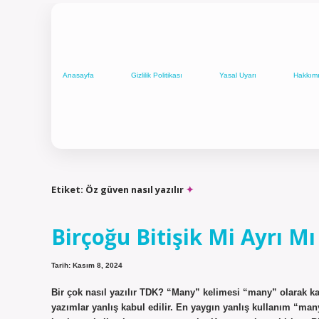
Anasayfa
Gizlilik Politikası
Yasal Uyarı
Hakkım
Etiket:
Öz güven nasıl yazılır
Birçoğu Bitişik Mi Ayrı Mı
Tarih: Kasım 8, 2024
Bir çok nasıl yazılır TDK? “Many” kelimesi “many” olarak kab
yazımlar yanlış kabul edilir. En yaygın yanlış kullanım “many”d