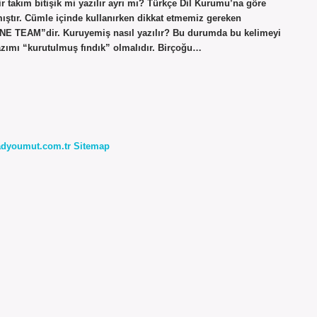
ir takım bitişik mi yazılır ayrı mı? Türkçe Dil Kurumu’na göre
mıştır. Cümle içinde kullanırken dikkat etmemiz gereken
“ONE TEAM”dir. Kuruyemiş nasıl yazılır? Bu durumda bu kelimeyi
yazımı “kurutulmuş fındık” olmalıdır. Birçoğu…
radyoumut.com.tr
Sitemap