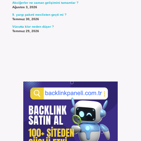
Akciğerler ne zaman gelişimini tamamlar ?
Ağustos 3, 2026
9. yargı paketi meclisten geçti mi ?
Temmuz 30, 2026
Vücutta klor neden düşer ?
Temmuz 29, 2026