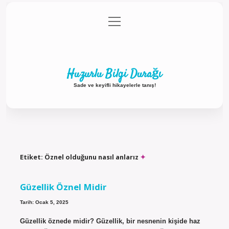
menüyü
Anasayfa
Gizlilik Politikası
Yasal Uyarı
aç
Hakkımızda
Huzurlu Bilgi Durağı
Sade ve keyifli hikayelerle tanış!
Etiket:
Öznel olduğunu nasıl anlarız
Güzellik Öznel Midir
Tarih: Ocak 5, 2025
Güzellik öznede midir? Güzellik, bir nesnenin kişide haz