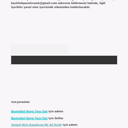
backlinkpanelicomtr@gmail.com
adresine bildirmeniz halinde, ilgili
içerikler yasal süre içerisinde sitemizden kaldırılacaktır.
Arama
Son yorumlar
Basketbol Hangi Spor Dalı
için
admin
Basketbol Hangi Spor Dalı
için
Zeliha
Anıtsal Giriş Kapılarına Ne Ad Verilir
için
admin