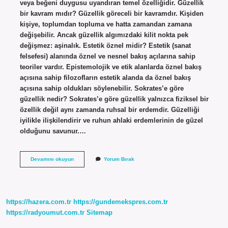
veya beğeni duygusu uyandıran temel özelliğidir. Güzellik
bir kavram mıdır? Güzellik göreceli bir kavramdır. Kişiden
kişiye, toplumdan topluma ve hatta zamandan zamana
değişebilir. Ancak güzellik algımızdaki kilit nokta pek
değişmez: aşinalık. Estetik öznel midir? Estetik (sanat
felsefesi) alanında öznel ve nesnel bakış açılarına sahip
teoriler vardır. Epistemolojik ve etik alanlarda öznel bakış
açısına sahip filozofların estetik alanda da öznel bakış
açısına sahip oldukları söylenebilir. Sokrates’e göre
güzellik nedir? Sokrates’e göre güzellik yalnızca fiziksel bir
özellik değil aynı zamanda ruhsal bir erdemdir. Güzelliği
iyilikle ilişkilendirir ve ruhun ahlaki erdemlerinin de güzel
olduğunu savunur.…
Güzellik
Devamını okuyun
Yorum Bırak
Öznel
Midir
https://hazera.com.tr
https://gundemekspres.com.tr
https://radyoumut.com.tr
Sitemap