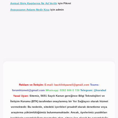
Anıtsal Giriş Kapılarına Ne Ad Verilir
için
Fikret
Anayasanın Anlamı Nedir Kısa
için
admin
l giriş
Reklam ve İletişim:
E-mail:
backlinkpaneli@gmail.com
Teams:
forumhizmeti@gmail.com
Whatsapp: 0262 606 0 726
Telegram: @karabul
Yasal Uyarı:
Sitemiz, 5651 Sayılı Kanun gereğince Bilgi Teknolojileri ve
İletişim Kurumu (BTK) tarafından onaylanmış bir Yer Sağlayıcı olarak hizmet
vermektedir. Bu nedenle, sitedeki içerikleri proaktif olarak denetleme veya
araştırma yükümlülüğümüz bulunmamaktadır. Ancak, üyelerimiz yazdıkları
içeriklerin sorumluluğunu taşımakta olup, siteye üye olarak bu sorumluluğu