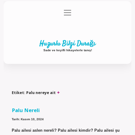
menüyü
Anasayfa
Gizlilik Politikası
Yasal Uyarı
aç
Hakkımızda
Huzurlu Bilgi Durağı
Sade ve keyifli hikayelerle tanış!
Etiket:
Palu nereye ait
Palu Nereli
Tarih: Kasım 10, 2024
Palu ailesi aslen nereli? Palu ailesi kimdir? Palu ailesi şu