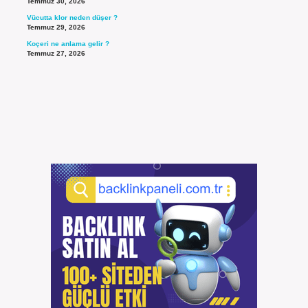
Temmuz 30, 2026
Vücutta klor neden düşer ?
Temmuz 29, 2026
Koçeri ne anlama gelir ?
Temmuz 27, 2026