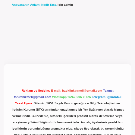
Anayasanın Anlamı Nedir Kısa
için
admin
el giriş
Reklam ve İletişim:
E-mail:
backlinkpaneli@gmail.com
Teams:
forumhizmeti@gmail.com
Whatsapp: 0262 606 0 726
Telegram: @karabul
Yasal Uyarı:
Sitemiz, 5651 Sayılı Kanun gereğince Bilgi Teknolojileri ve
İletişim Kurumu (BTK) tarafından onaylanmış bir Yer Sağlayıcı olarak hizmet
vermektedir. Bu nedenle, sitedeki içerikleri proaktif olarak denetleme veya
araştırma yükümlülüğümüz bulunmamaktadır. Ancak, üyelerimiz yazdıkları
içeriklerin sorumluluğunu taşımakta olup, siteye üye olarak bu sorumluluğu
kabul etmiş sayılırlar. Bu internet sitesi, herhangi bir marka, kurum veya