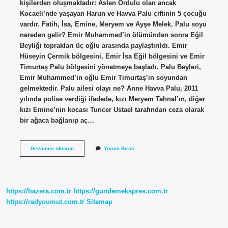
kişilerden oluşmaktadır: Aslen Ordulu olan ancak
Kocaeli’nde yaşayan Harun ve Havva Palu çiftinin 5 çocuğu
vardır. Fatih, İsa, Emine, Meryem ve Ayşe Melek. Palu soyu
nereden gelir? Emir Muhammed’in ölümünden sonra Eğil
Beyliği toprakları üç oğlu arasında paylaştırıldı. Emir
Hüseyin Çermik bölgesini, Emir İsa Eğil bölgesini ve Emir
Timurtaş Palu bölgesini yönetmeye başladı. Palu Beyleri,
Emir Muhammed’in oğlu Emir Timurtaş’ın soyundan
gelmektedir. Palu ailesi olayı ne? Anne Havva Palu, 2011
yılında polise verdiği ifadede, kızı Meryem Tahnal’ın, diğer
kızı Emine’nin kocası Tuncer Ustael tarafından ceza olarak
bir ağaca bağlanıp aç…
Palu
Devamını okuyun
Yorum Bırak
Nereli
https://hazera.com.tr
https://gundemekspres.com.tr
https://radyoumut.com.tr
Sitemap